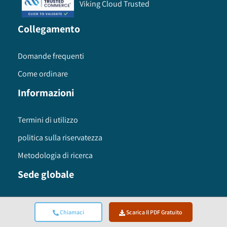
Viking Cloud Trusted
Collegamento
Domande frequenti
Come ordinare
Informazioni
Termini di utilizzo
politica sulla riservatezza
Metodologia di ricerca
Sede globale
Global Market Insights Inc. 4 North Main Street,
Selbyville, Delaware 19975 USA
Chiamaci
Scarica Il PDF Gratuito
Toll free :
+1-888-689-0688