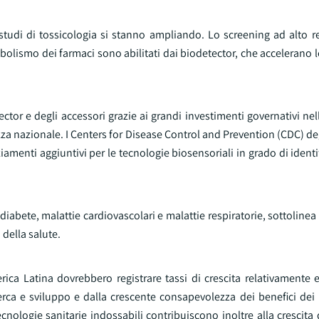
e studi di tossicologia si stanno ampliando. Lo screening ad alto 
abolismo dei farmaci sono abilitati dai biodetector, che accelerano 
r e degli accessori grazie ai grandi investimenti governativi nell
rezza nazionale. I Centers for Disease Control and Prevention (CDC) deg
iamenti aggiuntivi per le tecnologie biosensoriali in grado di ident
diabete, malattie cardiovascolari e malattie respiratorie, sottolinea 
 della salute.
rica Latina dovrebbero registrare tassi di crescita relativamente el
erca e sviluppo e dalla crescente consapevolezza dei benefici dei 
cnologie sanitarie indossabili contribuiscono inoltre alla crescita