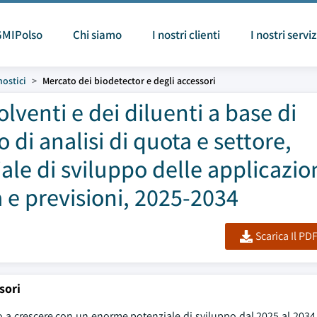
GMIPolso
Chi siamo
I nostri clienti
I nostri serviz
nostici
Mercato dei biodetector e degli accessori
lventi e dei diluenti a base di
o di analisi di quota e settore,
ale di sviluppo delle applicazion
 e previsioni, 2025-2034
Scarica Il PD
sori
to a crescere con un enorme potenziale di sviluppo dal 2025 al 203