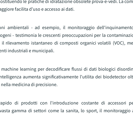
stituendo le pratiche di idratazione obsolete prova-e-vedi. La comp
ggiore facilita d'uso e accesso ai dati.
zioni ambientali - ad esempio, il monitoraggio dell'inquinament
atogeni - testimonia le crescenti preoccupazioni per la contaminazi
il rilevamento istantaneo di composti organici volatili (VOC), met
i industriali e municipali.
machine learning per decodificare flussi di dati biologici disordi
intelligenza aumenta significativamente l'utilita dei biodetector ol
e nella medicina di precisione.
rapido di prodotti con l'introduzione costante di accessori pe
a vasta gamma di settori come la sanita, lo sport, il monitoraggio