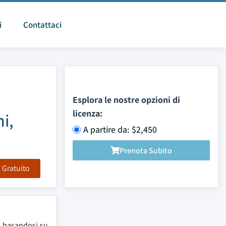
i
Contattaci
Esplora le nostre opzioni di
licenza:
i,
A partire da: $2,450
Prenota Subito
F Gratuito
4, basandosi su