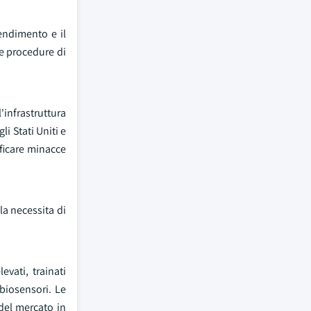
rendimento e il
le procedure di
'infrastruttura
li Stati Uniti e
ificare minacce
la necessita di
evati, trainati
biosensori. Le
 del mercato in