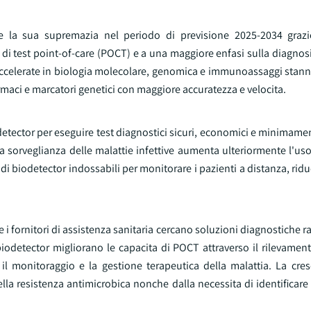
re la sua supremazia nel periodo di previsione 2025-2034 grazi
di test point-of-care (POCT) e a una maggiore enfasi sulla diagnos
 accelerate in biologia molecolare, genomica e immunoassaggi stan
armaci e marcatori genetici con maggiore accuratezza e velocita.
iodetector per eseguire test diagnostici sicuri, economici e minimamen
la sorveglianza delle malattie infettive aumenta ulteriormente l'us
di biodetector indossabili per monitorare i pazienti a distanza, ridu
iche i fornitori di assistenza sanitaria cercano soluzioni diagnostiche 
iodetector migliorano le capacita di POCT attraverso il rilevament
il monitoraggio e la gestione terapeutica della malattia. La cres
a resistenza antimicrobica nonche dalla necessita di identificare