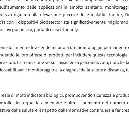
, sull'aumento delle applicazioni in ambito sanitario, monitoragg
ezza riguardo alla rilevazione precoce delle malattie. Inoltre, l'
(IoT) con i dispositivi biodetector sta significativamente migliorand
itivi piu precisi, portatili e user-friendly.
spensabili mentre le aziende mirano a un monitoraggio permanente 
andendo le loro offerte di prodotti per includere queste tecnologi
icazioni. La transizione verso l'assistenza personalizzata, nonche l
ossabili per il monitoraggio e la diagnosi della salute a distanza, t
eale di molti indicatori biologici, promuovendo sicurezza e produtt
controllo della qualita alimentare e altro. L'aumento del numero 
tiva della salute e il rispetto delle normative continuera a far cresc