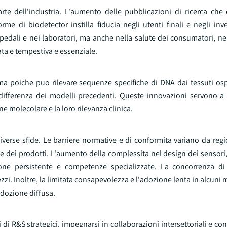
arte dell'industria. L'aumento delle pubblicazioni di ricerca che
orme di biodetector instilla fiducia negli utenti finali e negli inve
edali e nei laboratori, ma anche nella salute dei consumatori, nel
ata e tempestiva e essenziale.
poiche puo rilevare sequenze specifiche di DNA dai tessuti osp
 differenza dei modelli precedenti. Queste innovazioni servono a s
 molecolare e la loro rilevanza clinica.
diverse sfide. Le barriere normative e di conformita variano da reg
dei prodotti. L'aumento della complessita nel design dei sensori, 
ione persistente e competenze specializzate. La concorrenza d
i. Inoltre, la limitata consapevolezza e l'adozione lenta in alcuni me
adozione diffusa.
 di R&S strategici, impegnarsi in collaborazioni intersettoriali e con