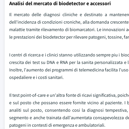
Analisi del mercato di biodetector e accessori
Il mercato delle diagnosi cliniche e destinato a mantene
dell'incidenza di condizioni croniche, alla domanda crescente 
malattie tramite rilevamento di biomarcatori. Le innovazioni
le prestazioni dei biodetector per rilevare patogeni, tossine, f
I centri di ricerca e i clinici stanno utilizzando sempre piu i b
crescita dei test su DNA e RNA per la sanita personalizzata e 
Inoltre, l'aumento dei programmi di telemedicina facilita l'uso 
ospedaliere e i costi sanitari.
Il test point-of-care e un'altra fonte di ricavi significativa, po
e sul posto che possano essere fornite vicino al paziente. I b
analiti sul posto, consentendo cosi la diagnosi tempestiva, 
segmento e anche trainata dall'aumentata consapevolezza dell
patogeni in contesti di emergenza e ambulatoriali.