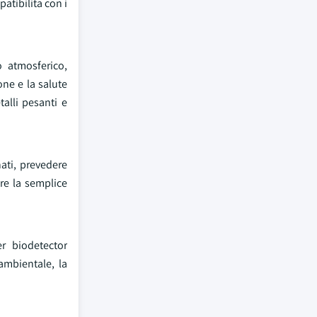
atibilita con i
o atmosferico,
one e la salute
alli pesanti e
nati, prevedere
tre la semplice
r biodetector
 ambientale, la