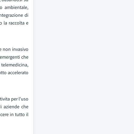
io ambientale,
integrazione di
o la raccolta e
e non invasivo
e emergenti che
a telemedicina,
utto accelerato
ivita per l'uso
di aziende che
ere in tutto il