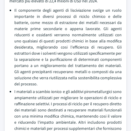
mercato piu elevato di 22,4 milioni di USD nel 2024.
Il componente degli agenti di lisciviazione svolge un ruolo
importante in diversi processi di riciclo chimico e delle
batterie, come mezzo di estrazione dei metalli necessari da
materie prime secondarie o appena lavorate. Gli agenti
riducenti e ossidanti verranno normalmente utilizzati con
uno qualsiasi di questi prodotti chimici in base alla modifica
desiderata, migliorando cosi l'efficienza di recupero. Gli
estrattori dove i solventi vengono utilizzati specificamente per
la separazione e la purificazione di determinati componenti
portano a un miglioramento del trattamento dei materiali.
Gli agenti precipitanti recuperano metalli o composti da una
soluzione che verra riutilizzata nella sostenibilita complessiva
del processo.
I materiali a scambio ionico e gli additivi pirometallurgici sono
ampiamente utilizzati per migliorare le operazioni di riciclo e
raffinazione selettivi. I processi di riciclo per il recupero diretto
dei materiali sono destinati a recuperare materiali funzionali
con una minima modifica chimica, mantenendo cosi il valore
e riducendo l'impatto ambientale. Altri includono prodotti
chimici e materiali per processi supplementari che forniscono