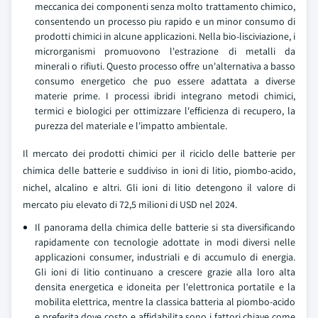
meccanica dei componenti senza molto trattamento chimico,
consentendo un processo piu rapido e un minor consumo di
prodotti chimici in alcune applicazioni. Nella bio-lisciviazione, i
microrganismi promuovono l'estrazione di metalli da
minerali o rifiuti. Questo processo offre un'alternativa a basso
consumo energetico che puo essere adattata a diverse
materie prime. I processi ibridi integrano metodi chimici,
termici e biologici per ottimizzare l'efficienza di recupero, la
purezza del materiale e l'impatto ambientale.
Il mercato dei prodotti chimici per il riciclo delle batterie per
chimica delle batterie e suddiviso in ioni di litio, piombo-acido,
nichel, alcalino e altri. Gli ioni di litio detengono il valore di
mercato piu elevato di 72,5 milioni di USD nel 2024.
Il panorama della chimica delle batterie si sta diversificando
rapidamente con tecnologie adottate in modi diversi nelle
applicazioni consumer, industriali e di accumulo di energia.
Gli ioni di litio continuano a crescere grazie alla loro alta
densita energetica e idoneita per l'elettronica portatile e la
mobilita elettrica, mentre la classica batteria al piombo-acido
e preferita dove costo e affidabilita sono i fattori chiave come