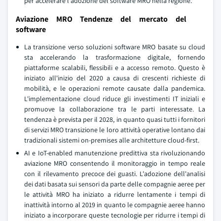
per accelerare l'adozione del software MRO nella regione.
Aviazione MRO Tendenze del mercato del
software
La transizione verso soluzioni software MRO basate su cloud
sta accelerando la trasformazione digitale, fornendo
piattaforme scalabili, flessibili e a accesso remoto. Questo è
iniziato all'inizio del 2020 a causa di crescenti richieste di
mobilità, e le operazioni remote causate dalla pandemica.
L'implementazione cloud riduce gli investimenti IT iniziali e
promuove la collaborazione tra le parti interessate. La
tendenza è prevista per il 2028, in quanto quasi tutti i fornitori
di servizi MRO transizione le loro attività operative lontano dai
tradizionali sistemi on-premises alle architetture cloud-first.
AI e IoT-enabled manutenzione predittiva sta rivoluzionando
aviazione MRO consentendo il monitoraggio in tempo reale
con il rilevamento precoce dei guasti. L'adozione dell'analisi
dei dati basata sui sensori da parte delle compagnie aeree per
le attività MRO ha iniziato a ridurre lentamente i tempi di
inattività intorno al 2019 in quanto le compagnie aeree hanno
iniziato a incorporare queste tecnologie per ridurre i tempi di