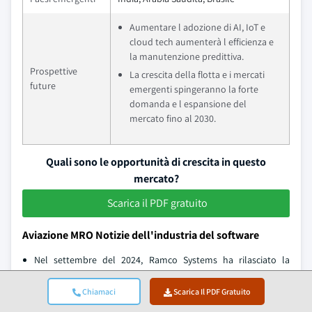
Aumentare l adozione di AI, IoT e
cloud tech aumenterà l efficienza e
la manutenzione predittiva.
Prospettive
La crescita della flotta e i mercati
future
emergenti spingeranno la forte
domanda e l espansione del
mercato fino al 2030.
Quali sono le opportunità di crescita in questo
mercato?
Scarica il PDF gratuito
Aviazione MRO Notizie dell'industria del software
Nel settembre del 2024, Ramco Systems ha rilasciato la
versione 6.0 del suo software di aviazione con l'obiettivo di
trasformare i processi MRO e M&E attraverso tecnologie
Chiamaci
Scarica Il PDF Gratuito
avanzate e funzioni AI.