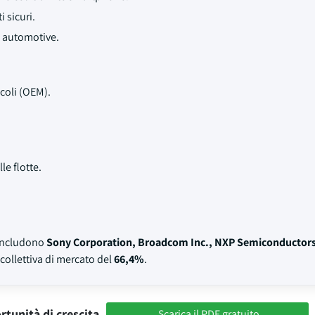
 sicuri.
o automotive.
icoli (OEM).
le flotte.
o includono
Sony Corporation, Broadcom Inc., NXP Semiconductors
ollettiva di mercato del
66,4%
.
rtunità di crescita
Scarica il PDF gratuito