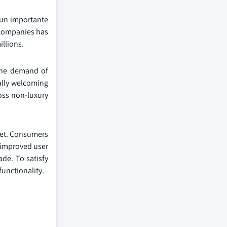
 un importante
e companies has
llions.
 the demand of
ally welcoming
oss non-luxury
ket. Consumers
d improved user
de. To satisfy
functionality.