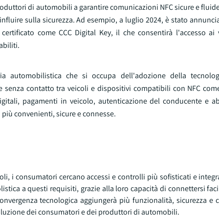
oduttori di automobili a garantire comunicazioni NFC sicure e fluide 
 influire sulla sicurezza. Ad esempio, a luglio 2024, è stato annunc
ertificato come CCC Digital Key, il che consentirà l'accesso ai v
biliti.
ia automobilistica che si occupa dell'adozione della tecnolog
senza contatto tra veicoli e dispositivi compatibili con NFC co
digitali, pagamenti in veicolo, autenticazione del conducente e 
 più convenienti, sicure e connesse.
li, i consumatori cercano accessi e controlli più sofisticati e integra
stica a questi requisiti, grazie alla loro capacità di connettersi faci
onvergenza tecnologica aggiungerà più funzionalità, sicurezza e 
voluzione dei consumatori e dei produttori di automobili.