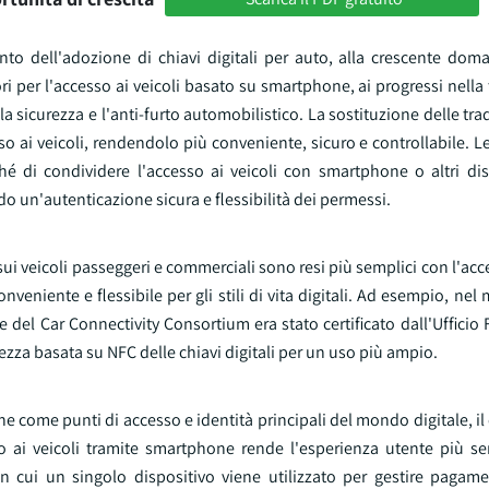
to dell'adozione di chiavi digitali per auto, alla crescente doma
ri per l'accesso ai veicoli basato su smartphone, ai progressi nella
la sicurezza e l'anti-furto automobilistico. La sostituzione delle trad
o ai veicoli, rendendolo più conveniente, sicuro e controllabile. Le 
 di condividere l'accesso ai veicoli con smartphone o altri dispo
do un'autenticazione sicura e flessibilità dei permessi.
sui veicoli passeggeri e commerciali sono resi più semplici con l'acce
onveniente e flessibile per gli stili di vita digitali. Ad esempio, nel
 del Car Connectivity Consortium era stato certificato dall'Ufficio 
rezza basata su NFC delle chiavi digitali per un uso più ampio.
come punti di accesso e identità principali del mondo digitale, il
sso ai veicoli tramite smartphone rende l'esperienza utente più se
i in cui un singolo dispositivo viene utilizzato per gestire pagame