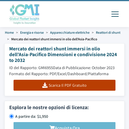
Home
Energia e risorse
Apparecchiature elettriche
Reattori di shunt
Mercato dei reattori shunt immersi in olio dell'Asia-Pacifico
Mercato dei reattori shunt immersi in olio
dell'Asia-Pacifico Dimensioni e condivisione 2024
to 2032
ID del Rapporto: GMI6955
Data di Pubblicazione: October 2023
Formato del Rapporto: PDF/Excel/Dashboard/Piattaforma
Scarica Il PDF Gratuito
Esplora le nostre opzioni di licenza:
A partire da: $1,950
Acquista Ora