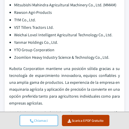
Mitsubishi Mahindra Agricultural Machinery Co., Ltd. (MMAM)
Rawson Agri-Products
TYM Co., Ltd.
VST Tillers Tractors Ltd.
Weichai Lovol Intelligent Agricultural Technology Co., Ltd.
Yanmar Holdings Co., Ltd.
YTO Group Corporation
Zoomlion Heavy Industry Science & Technology Co., Ltd.
Kubota Corporation mantiene una posición sólida gracias a su
tecnología de esparcimiento innovadora, equipos confiables y
una amplia gama de productos. La experiencia de la empresa en
maquinaria agrícola y aplicación de precisión la convierte en una
opción preferida tanto para agricultores individuales como para
empresas agrícolas.
AMAZONE H. Dreyer GmbH & Co. KG ha construido su reputación
mediante la excelencia en fabricación, precisión en el
Chiamaci
Scarica Il PDF Gratuito
esparcimiento y la capacidad de atender diversos segmentos del