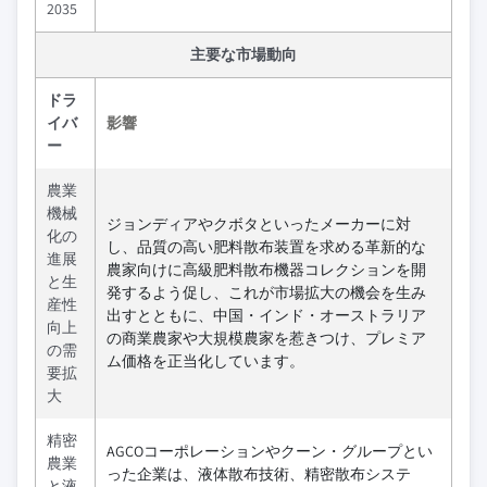
2035
主要な市場動向
ドラ
イバ
影響
ー
農業
機械
ジョンディアやクボタといったメーカーに対
化の
し、品質の高い肥料散布装置を求める革新的な
進展
農家向けに高級肥料散布機器コレクションを開
と生
発するよう促し、これが市場拡大の機会を生み
産性
出すとともに、中国・インド・オーストラリア
向上
の商業農家や大規模農家を惹きつけ、プレミア
の需
ム価格を正当化しています。
要拡
大
精密
AGCOコーポレーションやクーン・グループとい
農業
った企業は、液体散布技術、精密散布システ
と液