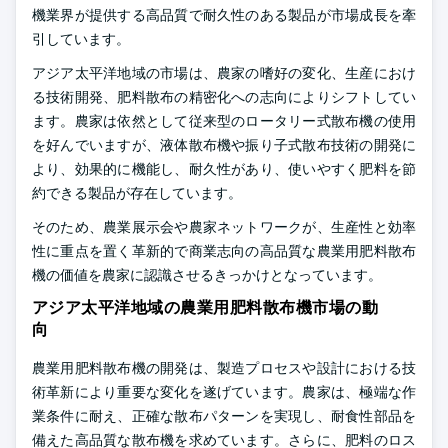
機業界が提供する高品質で耐久性のある製品が市場成長を牽
引しています。
アジア太平洋地域の市場は、農家の嗜好の変化、生産におけ
る技術開発、肥料散布の精密化への志向によりシフトしてい
ます。農家は依然として従来型のロータリー式散布機の使用
を好んでいますが、液体散布機や振り子式散布技術の開発に
より、効果的に機能し、耐久性があり、使いやすく肥料を節
約できる製品が存在しています。
そのため、農業展示会や農家ネットワークが、生産性と効率
性に重点を置く革新的で商業志向の高品質な農業用肥料散布
機の価値を農家に認識させるきっかけとなっています。
アジア太平洋地域の農業用肥料散布機市場の動
向
農業用肥料散布機の開発は、製造プロセスや設計における技
術革新により重要な変化を遂げています。農家は、極端な作
業条件に耐え、正確な散布パターンを実現し、耐食性部品を
備えた高品質な散布機を求めています。さらに、肥料のロス