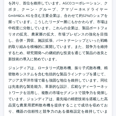
を誇り、首位を維持しています。AGCOコーポレーション、ク
ボタ、クーン・グループ、アマゾーネH.ドライヤー
GmbH&Co. KGを含む主要企業は、合わせて約52%のシェアを
握っています。こうしたリーダー層にもかかわらず、市場は
中程度に分散しています。これらの企業は、製品ポートフォ
リオの拡充、農家層の拡大、市場プレゼンスの強化を目指
し、合併・買収、施設拡張、パートナーシップといった戦略
的取り組みを積極的に展開しています。また、競争力を維持
するため、研究開発への継続的な投資を通じて製品の改良と
新技術の導入に努めています。
ジョンディアは、ロータリー式散布機、振り子式散布機、精
密散布システムを含む包括的な製品ラインナップを通じて、
アジア太平洋市場で最も強固な地位を維持しています。同社
は先進的な製造能力、革新的な設計、広範なディーラーネッ
トワークを活用し、複数の市場セグメントで競争力を発揮し
ています。ジョンディアは、最先端の精密技術を搭載した高
品質な農業用肥料散布機を提供することで成功を収めてお
り、機器の信頼性と競争力のある価格設定を維持していま