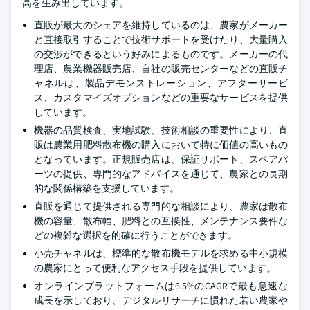
高を生み出しています。
直販が最大のシェアを維持しているのは、農家がメーカー
と直接取引することで技術サポートを受けたり、大量購入
の交渉ができるという好みによるものです。メーカーの代
理店、農業機器販売店、自社の販売センターなどの直販チ
ャネルは、製品デモンストレーション、アフターサービ
ス、カスタマイズオプションなどの重要なサービスを提供
しています。
機器の品質検査、実地試験、技術相談の重要性により、直
販は農業用肥料散布機の購入において特に価値の高いもの
となっています。正規販売店は、保証サポート、スペアパ
ーツの提供、専門的なアドバイスを通じて、農家との長期
的な関係構築を支援しています。
直販を通じて提供される専門的な相談により、農家は散布
機の容量、散布幅、肥料との互換性、メンテナンス要件な
どの複雑な選択を的確に行うことができます。
小売チャネルは、標準的な散布機モデルを求める中小規模
の農家にとって便利なアクセス手段を提供しています。
オンラインプラットフォームは6.5%のCAGRで最も急速な
成長を示しており、デジタルリサーチに慣れた若い農家や