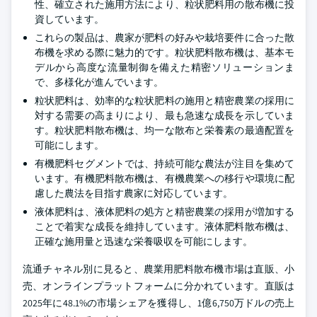
性、確立された施用方法により、粒状肥料用の散布機に投
資しています。
これらの製品は、農家が肥料の好みや栽培要件に合った散
布機を求める際に魅力的です。粒状肥料散布機は、基本モ
デルから高度な流量制御を備えた精密ソリューションま
で、多様化が進んでいます。
粒状肥料は、効率的な粒状肥料の施用と精密農業の採用に
対する需要の高まりにより、最も急速な成長を示していま
す。粒状肥料散布機は、均一な散布と栄養素の最適配置を
可能にします。
有機肥料セグメントでは、持続可能な農法が注目を集めて
います。有機肥料散布機は、有機農業への移行や環境に配
慮した農法を目指す農家に対応しています。
液体肥料は、液体肥料の処方と精密農業の採用が増加する
ことで着実な成長を維持しています。液体肥料散布機は、
正確な施用量と迅速な栄養吸収を可能にします。
流通チャネル別に見ると、農業用肥料散布機市場は直販、小
売、オンラインプラットフォームに分かれています。直販は
2025年に48.1%の市場シェアを獲得し、1億6,750万ドルの売上