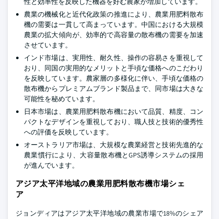
性と効率性を反映した機器を好む農家が増加しています。
農業の機械化と近代化政策の推進により、農業用肥料散布
機の需要は一貫して高まっています。中国における大規模
農業の拡大傾向が、効率的で高容量の散布機の需要を加速
させています。
インド市場は、実用性、耐久性、操作の容易さを重視して
おり、同国の実用的なメリットと手頃な価格へのこだわり
を反映しています。農家層の多様化に伴い、手頃な価格の
散布機からプレミアムブランド製品まで、同市場は大きな
可能性を秘めています。
日本市場は、農業用肥料散布機において品質、精度、コン
パクトなデザインを重視しており、職人技と技術的優秀性
への評価を反映しています。
オーストラリア市場は、大規模な農業経営と技術先進的な
農業慣行により、大容量散布機とGPS誘導システムの採用
が進んでいます。
アジア太平洋地域の農業用肥料散布機市場シェ
ア
ジョンディアはアジア太平洋地域の農業市場で18%のシェア