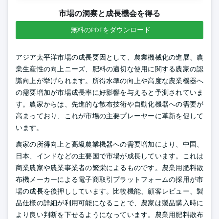
市場の洞察と成長機会を得る
無料のPDFをダウンロード
アジア太平洋市場の成長要因として、農業機械化の進展、農
業生産性の向上ニーズ、肥料の適切な使用に関する農家の認
識向上が挙げられます。所得水準の向上や高度な農業機器へ
の需要増加が市場成長率に好影響を与えると予測されていま
す。農家からは、先進的な散布技術や自動化機器への需要が
高まっており、これが市場の主要プレーヤーに革新を促して
います。
農家の所得向上と高級農業機器への需要増加により、中国、
日本、インドなどの主要国で市場が成長しています。これは
商業農家や農業事業者の繁栄によるものです。農業用肥料散
布機メーカーによる電子商取引プラットフォームの採用が市
場の成長を後押ししています。比較機能、顧客レビュー、製
品仕様の詳細が利用可能になることで、農家は製品購入時に
より良い判断を下せるようになっています。農業用肥料散布