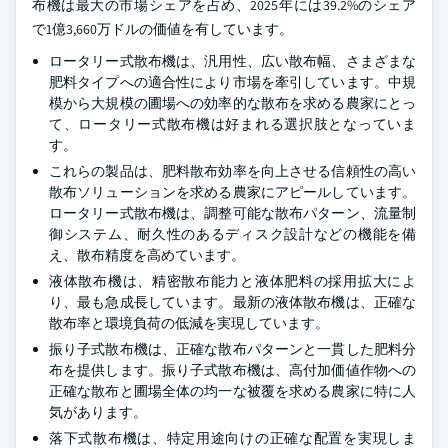
布機は最大の市場シェアを占め、2025年には39.2%のシェア
で1億3,660万ドルの価値を有しています。
ロータリー式散布機は、汎用性、広い散布幅、さまざまな
肥料タイプへの適合性により市場を牽引しています。中規
模から大規模の圃場への効率的な散布を求める農家にとっ
て、ロータリー式散布機は好まれる選択肢となっていま
す。
これらの製品は、肥料散布効率を向上させる信頼性の高い
散布ソリューションを求める農家にアピールしています。
ロータリー式散布機は、調整可能な散布パターン、流量制
御システム、耐久性のあるディスク設計などの機能を備
え、散布精度を高めています。
液体散布機は、精密散布能力と液体肥料の採用拡大によ
り、最も急成長しています。最新の液体散布機は、正確な
散布率と環境負荷の低減を実現しています。
振り子式散布機は、正確な散布パターンと一貫した肥料分
布を提供します。振り子式散布機は、高付加価値作物への
正確な散布と圃場全体の均一な被覆を求める農家に特に人
気があります。
落下式散布機は、特定用途向けの正確な配置を実現しま