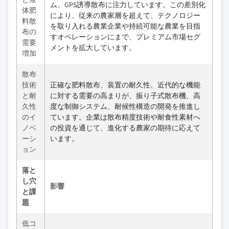
ム、GPS誘導散布に注力しています。この差別化
体肥
により、従来の農家層を超えて、テクノロジー
料散
を取り入れる農業企業や持続可能な農業を目指
布の
すオペレーションにまで、プレミアム市場セグ
需要
メントを拡大しています。
増加
散布
技術
正確な肥料散布、装置の耐久性、近代的な機能
と耐
に対する需要の高まりが、振り子式散布機、高
久性
度な制御システム、耐候性構造の開発を推進し
のイ
ています。企業は散布精度技術や耐食性素材へ
ノベ
の投資を通じて、進化する農家の期待に応えて
ーシ
います。
ョン
落と
し穴
影響
と課
題
低コ