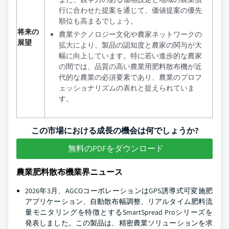
行に合わせた提案を通じて、価値提案の優先
順位も高まるでしょう。
将来の
農業テクノロジー文化や農家ネットワークの
展望
拡大により、製品の認知度と農家の関与が大
幅に向上しています。特に若い進歩的な農家
の間では、品質の高い農業用肥料散布機が近
代的な農業の必須要素であり、農業のプロフ
ェッショナリズムの表れと捉えられていま
す。
この市場における成長の機会は何でしょうか?
無料のPDFをダウンロード
農業肥料散布機業界ニュース
2026年3月、AGCOコーポレーションはGPS誘導式可変施肥
アプリケーション、自動散布幅調整、リアルタイム肥料流
量モニタリングを特徴とするSmartSpread Proシリーズを
発表しました。この製品は、精密農業ソリューションを求