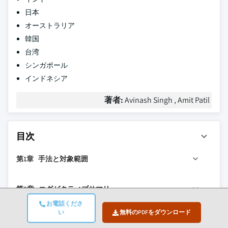
日本
オーストラリア
韓国
台湾
シンガポール
インドネシア
著者:
Avinash Singh , Amit Patil
目次
第1章 手法と対象範囲
1.1 市場の対象範囲と定義
第2章 エグゼクティブサマリー
1.2 調査設計
お電話くださ
1.2.1 調査アプローチ
2.1 産業360°概要
い
無料のPDFをダウンロード
第3章 産業インサイト
1.2.2 データ収集方法
2.2 主要市場トレンド