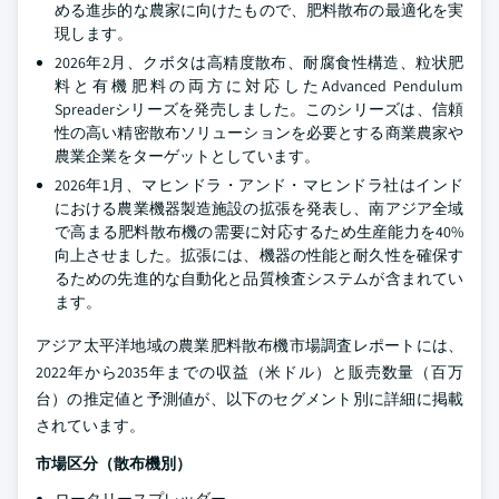
める進歩的な農家に向けたもので、肥料散布の最適化を実
現します。
2026年2月、クボタは高精度散布、耐腐食性構造、粒状肥
料と有機肥料の両方に対応したAdvanced Pendulum
Spreaderシリーズを発売しました。このシリーズは、信頼
性の高い精密散布ソリューションを必要とする商業農家や
農業企業をターゲットとしています。
2026年1月、マヒンドラ・アンド・マヒンドラ社はインド
における農業機器製造施設の拡張を発表し、南アジア全域
で高まる肥料散布機の需要に対応するため生産能力を40%
向上させました。拡張には、機器の性能と耐久性を確保す
るための先進的な自動化と品質検査システムが含まれてい
ます。
アジア太平洋地域の農業肥料散布機市場調査レポートには、
2022年から2035年までの収益（米ドル）と販売数量（百万
台）の推定値と予測値が、以下のセグメント別に詳細に掲載
されています。
市場区分（散布機別）
ロータリースプレッダー