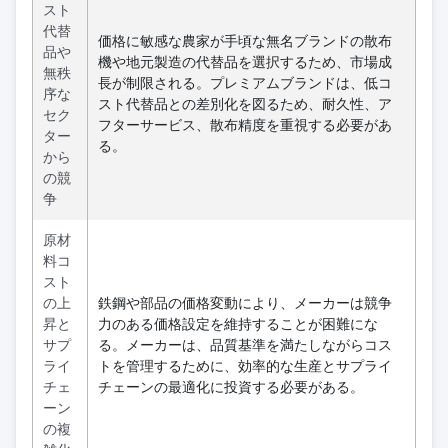
スト
代替
価格に敏感な農家が手頃な無名ブランドの散布
品や
機や地元製造の代替品を選択するため、市場成
無秩
長が制限される。プレミアムブランドは、低コ
序な
スト代替品との差別化を図るため、耐久性、ア
セク
フターサービス、散布精度を重視する必要があ
ター
る。
から
の競
争
原材
料コ
スト
の上
鉄鋼や部品の価格変動により、メーカーは競争
昇と
力のある価格設定を維持することが困難にな
サプ
る。メーカーは、品質基準を満たしながらコス
ライ
トを管理するために、効率的な生産とサプライ
チェ
チェーンの最適化に投資する必要がある。
ーン
の複