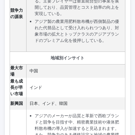
る。主要プレイヤーは垂直統合型の事業を展
開しており、品質管理とコスト効率の向上を
競争力
実現している。
の源泉
アジア製の農業用肥料散布機が西側製品の優
れた代替品として受け入れられつつあり、対
象市場の拡大とトップクラスのアジアブラン
ドのプレミアム化を後押ししている。
地域別インサイト
最大市
中国
場
最も成
長が早
インド
い市場
新興国
日本、インド、韓国
アジアのメーカーが品質と革新で西欧ブラン
ドと競争を目指す中、精密農業技術や液体肥
料散布機の導入が加速すると見込まれます。
また、競争力のある価格設定と地域の農業慣