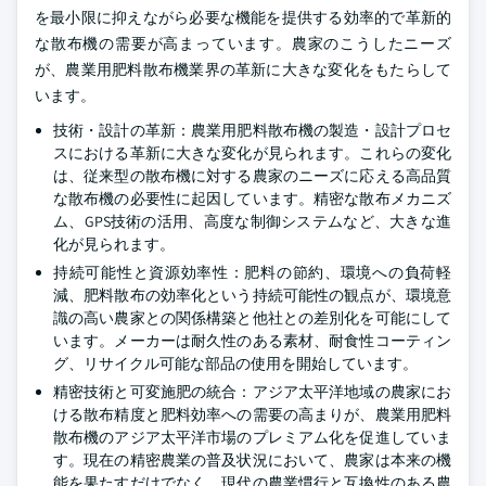
を最小限に抑えながら必要な機能を提供する効率的で革新的
な散布機の需要が高まっています。農家のこうしたニーズ
が、農業用肥料散布機業界の革新に大きな変化をもたらして
います。
技術・設計の革新：農業用肥料散布機の製造・設計プロセ
スにおける革新に大きな変化が見られます。これらの変化
は、従来型の散布機に対する農家のニーズに応える高品質
な散布機の必要性に起因しています。精密な散布メカニズ
ム、GPS技術の活用、高度な制御システムなど、大きな進
化が見られます。
持続可能性と資源効率性：肥料の節約、環境への負荷軽
減、肥料散布の効率化という持続可能性の観点が、環境意
識の高い農家との関係構築と他社との差別化を可能にして
います。メーカーは耐久性のある素材、耐食性コーティン
グ、リサイクル可能な部品の使用を開始しています。
精密技術と可変施肥の統合：アジア太平洋地域の農家にお
ける散布精度と肥料効率への需要の高まりが、農業用肥料
散布機のアジア太平洋市場のプレミアム化を促進していま
す。現在の精密農業の普及状況において、農家は本来の機
能を果たすだけでなく、現代の農業慣行と互換性のある農