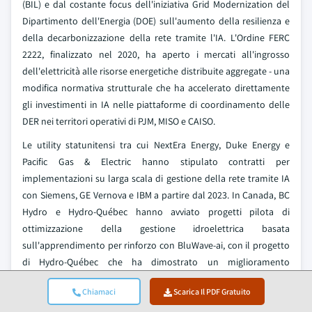
(BIL) e dal costante focus dell'iniziativa Grid Modernization del
Dipartimento dell'Energia (DOE) sull'aumento della resilienza e
della decarbonizzazione della rete tramite l'IA. L'Ordine FERC
2222, finalizzato nel 2020, ha aperto i mercati all'ingrosso
dell'elettricità alle risorse energetiche distribuite aggregate - una
modifica normativa strutturale che ha accelerato direttamente
gli investimenti in IA nelle piattaforme di coordinamento delle
DER nei territori operativi di PJM, MISO e CAISO.
Le utility statunitensi tra cui NextEra Energy, Duke Energy e
Pacific Gas & Electric hanno stipulato contratti per
implementazioni su larga scala di gestione della rete tramite IA
con Siemens, GE Vernova e IBM a partire dal 2023. In Canada, BC
Hydro e Hydro-Québec hanno avviato progetti pilota di
ottimizzazione della gestione idroelettrica basata
sull'apprendimento per rinforzo con BluWave-ai, con il progetto
di Hydro-Québec che ha dimostrato un miglioramento
misurabile nell'efficienza di utilizzo del carico idrico.
Chiamaci
Scarica Il PDF Gratuito
Mercato dell'IA nella gestione delle reti elettriche in Europa