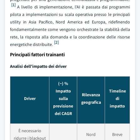
[1]
A livello di implementazione, l'AI è passata dai programmi
pilota a implementazioni su scala operativa presso le principali
utility in Asia Pacifico, Nord America ed Europa, ridefinendo
fondamentalmente come vengono orchestrate la stabilità della
rete, la risposta alla domanda e la coordinazione delle risorse
[2]
energetiche distribuite.
Principali fattori trainanti
Analisi dell'impatto dei driver
(~) %
Impatto
Timeline
Rilevanza
Driver
sulla
di
geografica
previsione
impatto
del CAGR
È necessario
Nord
Breve
ridurre i blackout