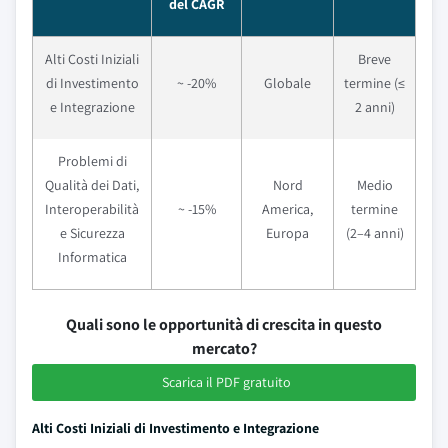
del CAGR
Alti Costi Iniziali
Breve
di Investimento
~ -20%
Globale
termine (≤
e Integrazione
2 anni)
Problemi di
Qualità dei Dati,
Nord
Medio
Interoperabilità
~ -15%
America,
termine
e Sicurezza
Europa
(2–4 anni)
Informatica
Quali sono le opportunità di crescita in questo
mercato?
Scarica il PDF gratuito
Alti Costi Iniziali di Investimento e Integrazione