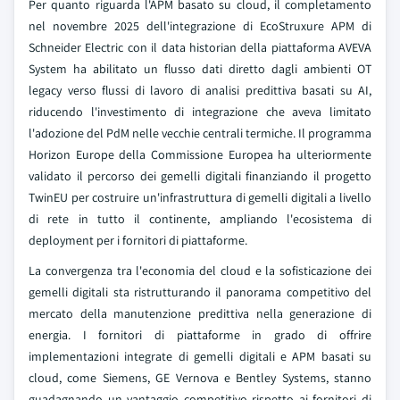
Per quanto riguarda l'APM basato su cloud, il completamento
nel novembre 2025 dell'integrazione di EcoStruxure APM di
Schneider Electric con il data historian della piattaforma AVEVA
System ha abilitato un flusso dati diretto dagli ambienti OT
legacy verso flussi di lavoro di analisi predittiva basati su AI,
riducendo l'investimento di integrazione che aveva limitato
l'adozione del PdM nelle vecchie centrali termiche. Il programma
Horizon Europe della Commissione Europea ha ulteriormente
validato il percorso dei gemelli digitali finanziando il progetto
TwinEU per costruire un'infrastruttura di gemelli digitali a livello
di rete in tutto il continente, ampliando l'ecosistema di
deployment per i fornitori di piattaforme.
La convergenza tra l'economia del cloud e la sofisticazione dei
gemelli digitali sta ristrutturando il panorama competitivo del
mercato della manutenzione predittiva nella generazione di
energia. I fornitori di piattaforme in grado di offrire
implementazioni integrate di gemelli digitali e APM basati su
cloud, come Siemens, GE Vernova e Bentley Systems, stanno
guadagnando un vantaggio competitivo rispetto ai fornitori di