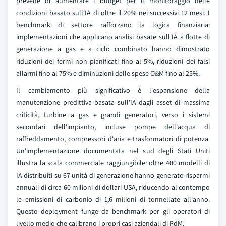
prevede di aumentare i budget per il monitoraggio delle
condizioni basato sull'IA di oltre il 20% nei successivi 12 mesi. I
benchmark di settore rafforzano la logica finanziaria:
implementazioni che applicano analisi basate sull'IA a flotte di
generazione a gas e a ciclo combinato hanno dimostrato
riduzioni dei fermi non pianificati fino al 5%, riduzioni dei falsi
allarmi fino al 75% e diminuzioni delle spese O&M fino al 25%.
Il cambiamento più significativo è l'espansione della
manutenzione predittiva basata sull'IA dagli asset di massima
criticità, turbine a gas e grandi generatori, verso i sistemi
secondari dell'impianto, incluse pompe dell'acqua di
raffreddamento, compressori d'aria e trasformatori di potenza.
Un'implementazione documentata nel sud degli Stati Uniti
illustra la scala commerciale raggiungibile: oltre 400 modelli di
IA distribuiti su 67 unità di generazione hanno generato risparmi
annuali di circa 60 milioni di dollari USA, riducendo al contempo
le emissioni di carbonio di 1,6 milioni di tonnellate all'anno.
Questo deployment funge da benchmark per gli operatori di
livello medio che calibrano i propri casi aziendali di PdM.