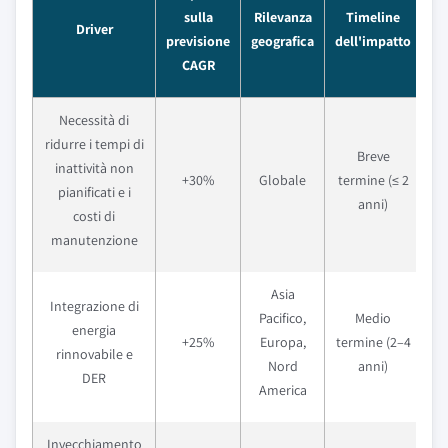
sulla
Rilevanza
Timeline
Driver
previsione
geografica
dell'impatto
CAGR
Necessità di
ridurre i tempi di
Breve
inattività non
+30%
Globale
termine (≤ 2
pianificati e i
anni)
costi di
manutenzione
Asia
Integrazione di
Pacifico,
Medio
energia
+25%
Europa,
termine (2–4
rinnovabile e
Nord
anni)
DER
America
Invecchiamento