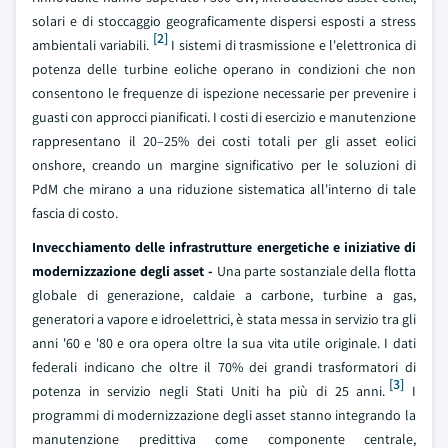
solari e di stoccaggio geograficamente dispersi esposti a stress
[2]
ambientali variabili.
I sistemi di trasmissione e l'elettronica di
potenza delle turbine eoliche operano in condizioni che non
consentono le frequenze di ispezione necessarie per prevenire i
guasti con approcci pianificati. I costi di esercizio e manutenzione
rappresentano il 20–25% dei costi totali per gli asset eolici
onshore, creando un margine significativo per le soluzioni di
PdM che mirano a una riduzione sistematica all'interno di tale
fascia di costo.
Invecchiamento delle infrastrutture energetiche e iniziative di
modernizzazione degli asset -
Una parte sostanziale della flotta
globale di generazione, caldaie a carbone, turbine a gas,
generatori a vapore e idroelettrici, è stata messa in servizio tra gli
anni '60 e '80 e ora opera oltre la sua vita utile originale. I dati
federali indicano che oltre il 70% dei grandi trasformatori di
[3]
potenza in servizio negli Stati Uniti ha più di 25 anni.
I
programmi di modernizzazione degli asset stanno integrando la
manutenzione predittiva come componente centrale,