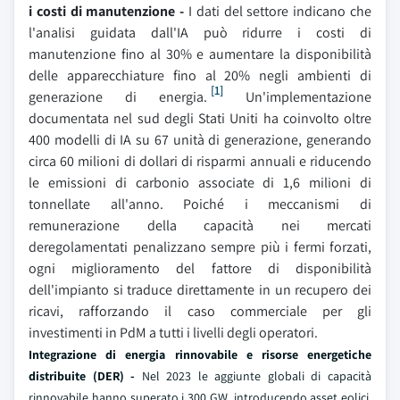
i costi di manutenzione -
I dati del settore indicano che
l'analisi guidata dall'IA può ridurre i costi di
manutenzione fino al 30% e aumentare la disponibilità
delle apparecchiature fino al 20% negli ambienti di
[1]
generazione di energia.
Un'implementazione
documentata nel sud degli Stati Uniti ha coinvolto oltre
400 modelli di IA su 67 unità di generazione, generando
circa 60 milioni di dollari di risparmi annuali e riducendo
le emissioni di carbonio associate di 1,6 milioni di
tonnellate all'anno. Poiché i meccanismi di
remunerazione della capacità nei mercati
deregolamentati penalizzano sempre più i fermi forzati,
ogni miglioramento del fattore di disponibilità
dell'impianto si traduce direttamente in un recupero dei
ricavi, rafforzando il caso commerciale per gli
investimenti in PdM a tutti i livelli degli operatori.
Integrazione di energia rinnovabile e risorse energetiche
distribuite (DER) -
Nel 2023 le aggiunte globali di capacità
rinnovabile hanno superato i 300 GW, introducendo asset eolici,