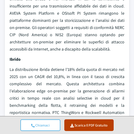
insufficiente per una trasmissione affidabile dei dati in cloud.
AVEVA System Platform e OSIsoft PI System rimangono le
piattaforme dominanti per la storicizzazione e l'analisi dei dati
on-premise. Gli operatori soggetti a requisiti di conformità NERC
CIP (Nord America) o NIS2 (Europa) stanno optando per
architetture on-premise per eliminare le superfici di attacco
accessibili da Internet, anche a discapito della scalabilità.
Ibrido
La distribuzione ibrida detiene l'18% della quota di mercato nel
2025 con un CAGR del 10,8%, in linea con il tasso di crescita
complessivo del mercato. Questa architettura combina
l'elaborazione edge on-premise per la generazione di allarmi
critici in tempo reale con analisi selective in cloud per il
benchmarking della flotta, il retraining dei modelli e la
reportistica normativa. PTC ThingWorx e Rockwell Automation
FactoryTalk Analytics sono tra le architetture ibride più diffuse
Chiamaci
Scarica Il PDF Gratuito
negli ambienti industriali di generazione di energia. Il modello