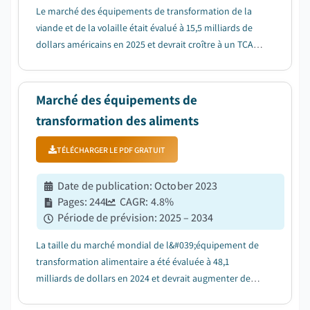
Le marché des équipements de transformation de la
viande et de la volaille était évalué à 15,5 milliards de
dollars américains en 2025 et devrait croître à un TCAC
de 7 % entre 2026 et 2035, porté par l'augmentation de
la consommation et de la production mondiale de
viande....
Marché des équipements de
transformation des aliments
TÉLÉCHARGER LE PDF GRATUIT
Date de publication
:
October 2023
Pages
:
244
CAGR:
4.8
%
Période de prévision
:
2025 – 2034
La taille du marché mondial de l&#039;équipement de
transformation alimentaire a été évaluée à 48,1
milliards de dollars en 2024 et devrait augmenter de
plus de 4,8 % entre 2025 et 2034....