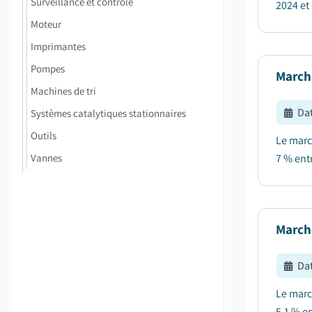
Surveillance et contrôle
2024 et 
Moteur
Imprimantes
Pompes
Marché
Machines de tri
Dat
Systèmes catalytiques stationnaires
Outils
Le marc
Vannes
7 % entr
Marché
Dat
Le marc
5,1 % en