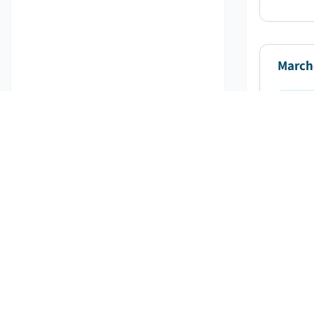
March
Dat
Le marc
2024 et 
March
Dat
Le marc
entre 20