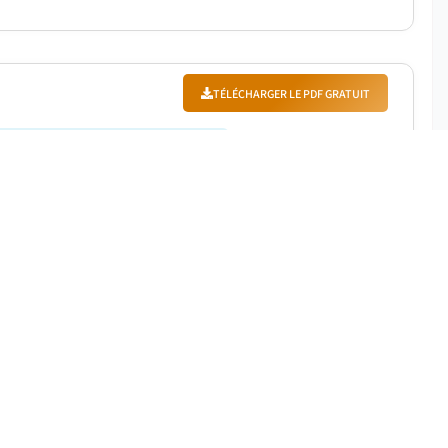
TÉLÉCHARGER LE PDF GRATUIT
Période de prévision
:
2024 - 2032
s en 2023 et devrait enregistrer un TCAC de 5,4 % entre
TÉLÉCHARGER LE PDF GRATUIT
ériode de prévision
:
2024 – 2032
e dollars en 2023 et devrait enregistrer un TCAC de 6,4 %