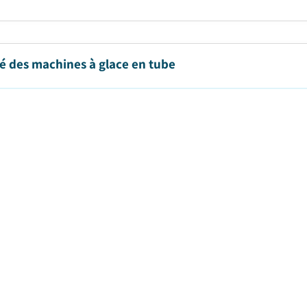
é des machines à glace en tube
e de publication
:
June 2023
|
Pages
:
300
|
CAGR:
5.4
%
|
hé des machines à glace à tubes était évalué à 403 millions de dollar
2032....
é des équipements d'entreposage frigorifique
e de publication
:
July 2023
|
Pages
:
290
|
CAGR:
6.4
%
|
P
hé des équipements de stockage à froid était évalué à 51 milliards d
24 et 2032....