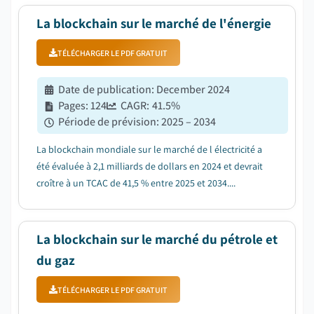
milliards de dollars en 2034, avec un TCAC de 39,4 %,
selon le dernier rapport publié pa...
La blockchain sur le marché de l'énergie
TÉLÉCHARGER LE PDF GRATUIT
Date de publication
:
December 2024
Pages
:
124
CAGR:
41.5
%
Période de prévision
:
2025 – 2034
La blockchain mondiale sur le marché de l électricité a
été évaluée à 2,1 milliards de dollars en 2024 et devrait
croître à un TCAC de 41,5 % entre 2025 et 2034....
La blockchain sur le marché du pétrole et
du gaz
TÉLÉCHARGER LE PDF GRATUIT