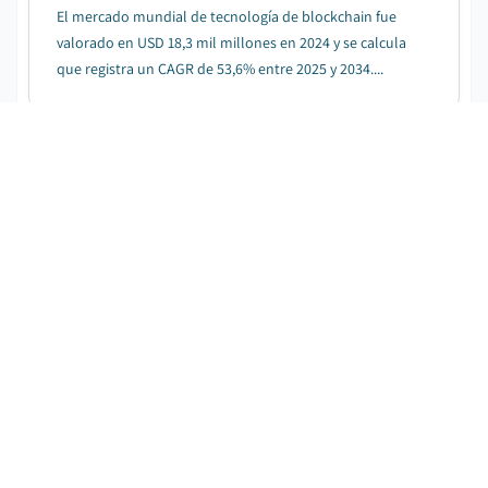
El mercado mundial de tecnología de blockchain fue
valorado en USD 18,3 mil millones en 2024 y se calcula
que registra un CAGR de 53,6% entre 2025 y 2034....
Mercado de blockchain de la Web 3.0
DESCARGAR PDF GRATIS
Fecha de publicación
:
November 2023
Páginas
:
175
CAGR:
33.5
%
Período de pronóstico
:
2025 – 2034
El tamaño global del mercado de blockchain web 3.0
fue valorado en USD 2,8 millones en 2024 y se calcula
que registra un CAGR de 33,5% entre 2025 y 2034....