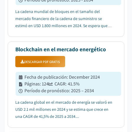
La cadena mundial de bloques en el tamaño del
mercado financiero de la cadena de suministro se
estimó en USD 1.800 millones en 2024. Se espera que el
mercado crezca de USD 2,4 mil millones en 2025 a USD
34,6 mil millones en 2034, a una CAGR de 39,4%, según
el último informe publicado por Global Mark...
Blockchain en el mercado energético
DESCARGAR PDF GRATIS
Fecha de publicación
:
December 2024
Páginas
:
124
CAGR:
41.5
%
Período de pronóstico
:
2025 – 2034
La cadena global en el mercado de energía se valoró en
USD 2.1 mil millones en 2024 y se estima que crece en
una CAGR de 41,5% de 2025 a 2034....