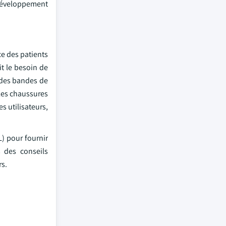
 développement
ce des patients
it le besoin de
t des bandes de
 les chaussures
s utilisateurs,
L) pour fournir
 des conseils
rs.