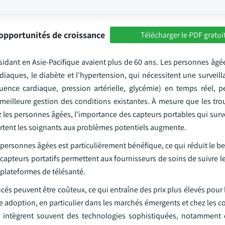
opportunités de croissance
Télécharger le PDF gratui
sidant en Asie-Pacifique avaient plus de 60 ans. Les personnes âgé
aques, le diabète et l'hypertension, qui nécessitent une surveill
quence cardiaque, pression artérielle, glycémie) en temps réel, 
eilleure gestion des conditions existantes. À mesure que les trou
es personnes âgées, l'importance des capteurs portables qui survei
ertent les soignants aux problèmes potentiels augmente.
s personnes âgées est particulièrement bénéfique, ce qui réduit le be
s capteurs portatifs permettent aux fournisseurs de soins de suivre 
 plateformes de télésanté.
s peuvent être coûteux, ce qui entraîne des prix plus élevés pour l
rge adoption, en particulier dans les marchés émergents et chez le
es intègrent souvent des technologies sophistiquées, notamment