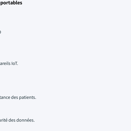
 portables
D
reils IoT.
tance des patients.
urité des données.