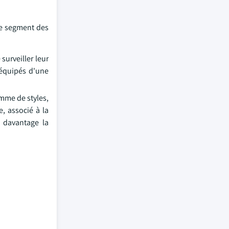
 Le segment des
surveiller leur
 équipés d'une
mme de styles,
, associé à la
t davantage la