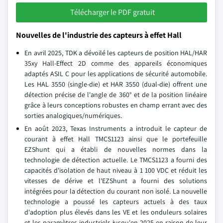
Télécharger le PDF gratuit
Nouvelles de l'industrie des capteurs à effet Hall
En avril 2025, TDK a dévoilé les capteurs de position HAL/HAR
35xy Hall-Effect 2D comme des appareils économiques
adaptés ASIL C pour les applications de sécurité automobile.
Les HAL 3550 (single-die) et HAR 3550 (dual-die) offrent une
détection précise de l'angle de 360° et de la position linéaire
grâce à leurs conceptions robustes en champ errant avec des
sorties analogiques/numériques.
En août 2023, Texas Instruments a introduit le capteur de
courant à effet Hall TMCS1123 ainsi que le portefeuille
EZShunt qui a établi de nouvelles normes dans la
technologie de détection actuelle. Le TMCS1123 a fourni des
capacités d'isolation de haut niveau à 1 100 VDC et réduit les
vitesses de dérive et l'EZShunt a fourni des solutions
intégrées pour la détection du courant non isolé. La nouvelle
technologie a poussé les capteurs actuels à des taux
d'adoption plus élevés dans les VE et les onduleurs solaires
et les paramètres industriels jusqu'en 2025 en raison de leur