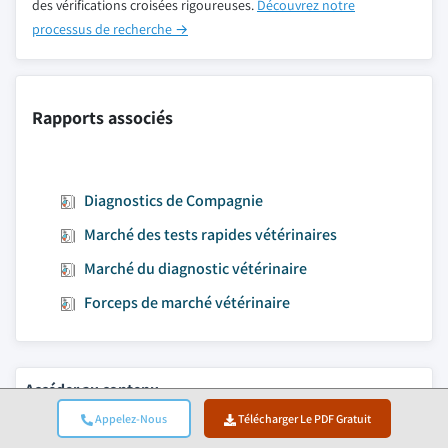
des vérifications croisées rigoureuses.
Découvrez notre
processus de recherche →
Rapports associés
Diagnostics de Compagnie
Marché des tests rapides vétérinaires
Marché du diagnostic vétérinaire
Forceps de marché vétérinaire
Accéder au contenu
Taille du marché
Appelez-Nous
Télécharger Le PDF Gratuit
Tendances du marché