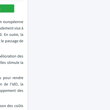
t
ion européenne
endement vise à
. En outre, la
t le passage de
élioration des
lles stimule la
s pour rendre
n de l'IdO, la
eloppement des
ison des coûts