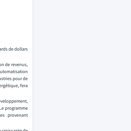
ards de dollars
ion de revenus,
'automatisation
ustries pour de
ergétique, fera
 développement,
. Le programme
tes provenant
 croissante de