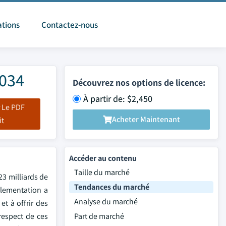
ations
Contactez-nous
2034
Découvrez nos options de licence:
À partir de: $2,450
 Le PDF
Acheter Maintenant
it
Accéder au contenu
Taille du marché
23 milliards de
Tendances du marché
églementation a
Analyse du marché
t à offrir des
respect de ces
Part de marché