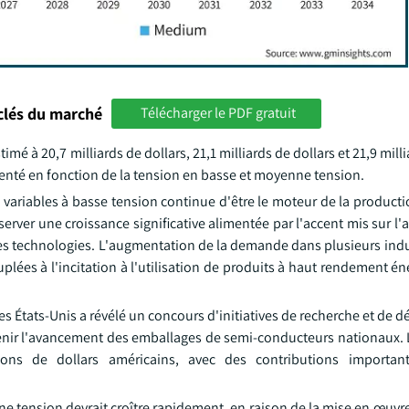
clés du marché
Télécharger le PDF gratuit
é à 20,7 milliards de dollars, 21,1 milliards de dollars et 21,9 milli
nté en fonction de la tension en basse et moyenne tension.
 variables à basse tension continue d'être le moteur de la product
observer une croissance significative alimentée par l'accent mis sur l
t les technologies. L'augmentation de la demande dans plusieurs ind
lées à l'incitation à l'utilisation de produits à haut rendement én
s États-Unis a révélé un concours d'initiatives de recherche et de
outenir l'avancement des emballages de semi-conducteurs nationaux
lions de dollars américains, avec des contributions importan
 tension devrait croître rapidement, en raison de la mise en œuvre