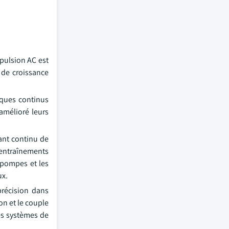
mpulsion AC est
 de croissance
iques continus
mélioré leurs
ant continu de
 entraînements
s pompes et les
ux.
précision dans
on et le couple
es systèmes de