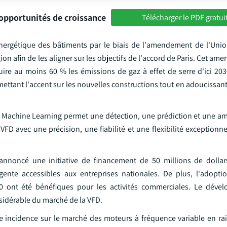
opportunités de croissance
Télécharger le PDF gratui
e énergétique des bâtiments par le biais de l'amendement de l'Un
ion afin de les aligner sur les objectifs de l'accord de Paris. Cet am
ire au moins 60 % les émissions de gaz à effet de serre d'ici 2030
ettant l'accent sur les nouvelles constructions tout en adoucissan
de Machine Learning permet une détection, une prédiction et une am
VFD avec une précision, une fiabilité et une flexibilité exceptionne
nnoncé une initiative de financement de 50 millions de dollar
igente accessibles aux entreprises nationales. De plus, l'adoptio
e 4.0 ont été bénéfiques pour les activités commerciales. Le dév
nsidérable du marché de la VFD.
ne incidence sur le marché des moteurs à fréquence variable en ra