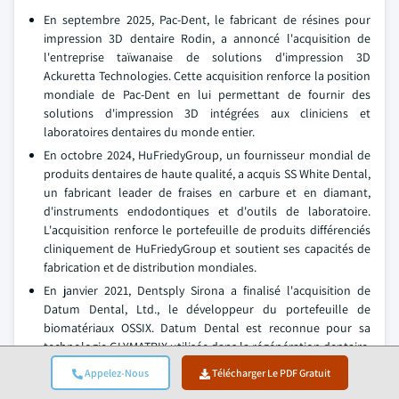
En septembre 2025, Pac-Dent, le fabricant de résines pour
impression 3D dentaire Rodin, a annoncé l'acquisition de
l'entreprise taïwanaise de solutions d'impression 3D
Ackuretta Technologies. Cette acquisition renforce la position
mondiale de Pac-Dent en lui permettant de fournir des
solutions d'impression 3D intégrées aux cliniciens et
laboratoires dentaires du monde entier.
En octobre 2024, HuFriedyGroup, un fournisseur mondial de
produits dentaires de haute qualité, a acquis SS White Dental,
un fabricant leader de fraises en carbure et en diamant,
d'instruments endodontiques et d'outils de laboratoire.
L'acquisition renforce le portefeuille de produits différenciés
cliniquement de HuFriedyGroup et soutient ses capacités de
fabrication et de distribution mondiales.
En janvier 2021, Dentsply Sirona a finalisé l'acquisition de
Datum Dental, Ltd., le développeur du portefeuille de
biomatériaux OSSIX. Datum Dental est reconnue pour sa
technologie GLYMATRIX utilisée dans la régénération dentaire.
L'acquisition intègre des solutions innovantes de
Appelez-Nous
Télécharger Le PDF Gratuit
biomatériaux dans le portefeuille de Dentsply Sirona,