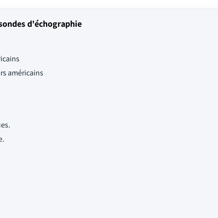
sondes d'échographie
ricains
ars américains
es.
e.