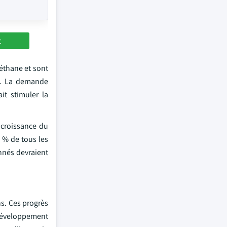
t
éthane et sont
on. La demande
it stimuler la
 croissance du
 % de tous les
nnés devraient
ns. Ces progrès
 développement