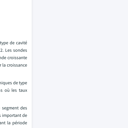
type de cavité
32. Les sondes
ande croissante
r la croissance
oniques de type
ns où les taux
Le segment des
s important de
ant la période