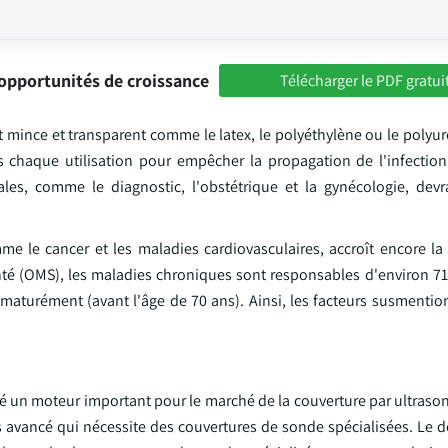
opportunités de croissance
Télécharger le PDF gratui
 mince et transparent comme le latex, le polyéthylène ou le polyur
s chaque utilisation pour empêcher la propagation de l'infecti
les, comme le diagnostic, l'obstétrique et la gynécologie, devra
me le cancer et les maladies cardiovasculaires, accroît encore la
nté (OMS), les maladies chroniques sont responsables d'environ 71
maturément (avant l'âge de 70 ans). Ainsi, les facteurs susmentio
té un moteur important pour le marché de la couverture par ultraso
s avancé qui nécessite des couvertures de sonde spécialisées. Le