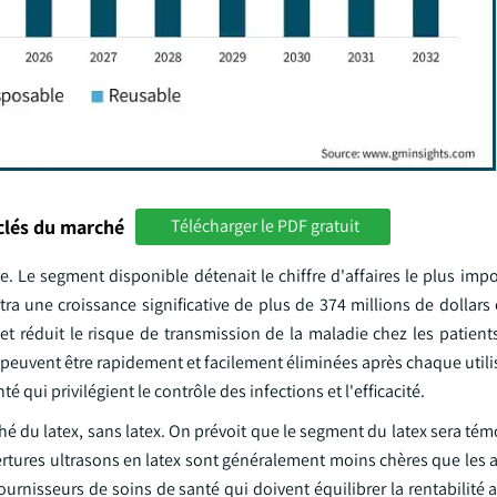
clés du marché
Télécharger le PDF gratuit
le. Le segment disponible détenait le chiffre d'affaires le plus imp
îtra une croissance significative de plus de 374 millions de dollars
 et réduit le risque de transmission de la maladie chez les patien
les peuvent être rapidement et facilement éliminées après chaque utili
é qui privilégient le contrôle des infections et l'efficacité.
ché du latex, sans latex. On prévoit que le segment du latex sera té
ertures ultrasons en latex sont généralement moins chères que les 
ournisseurs de soins de santé qui doivent équilibrer la rentabilité a