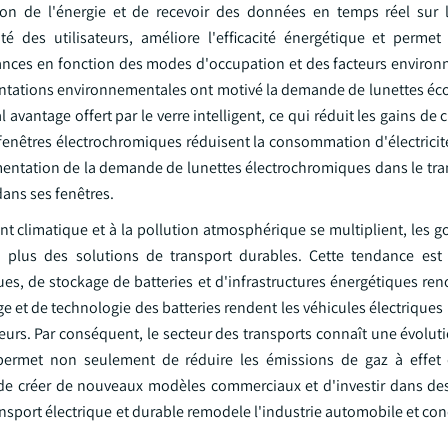
isation de l'énergie et de recevoir des données en temps réel sur 
é des utilisateurs, améliore l'efficacité énergétique et perme
rmances en fonction des modes d'occupation et des facteurs enviro
ementations environnementales ont motivé la demande de lunettes éc
 avantage offert par le verre intelligent, ce qui réduit les gains de c
 fenêtres électrochromiques réduisent la consommation d'électricit
gmentation de la demande de lunettes électrochromiques dans le tra
ans ses fenêtres.
t climatique et à la pollution atmosphérique se multiplient, les 
plus des solutions de transport durables. Cette tendance est 
ues, de stockage de batteries et d'infrastructures énergétiques re
rge et de technologie des batteries rendent les véhicules électriques
urs. Par conséquent, le secteur des transports connaît une évolut
ce permet non seulement de réduire les émissions de gaz à effet 
 de créer de nouveaux modèles commerciaux et d'investir dans de
ansport électrique et durable remodele l'industrie automobile et cond