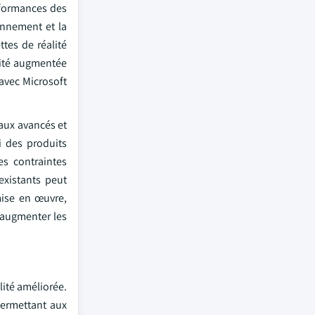
erformances des
onnement et la
tes de réalité
lité augmentée
avec Microsoft
iaux avancés et
i des produits
es contraintes
 existants peut
mise en œuvre,
 augmenter les
lité améliorée.
permettant aux