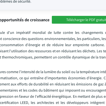
oblèmes de sécurité.
opportunités de croissance
Télécharger le PDF gratui
le d'un impératif mondial de lutte contre les changements c
t conscience des questions environnementales, les particuliers, les
consommation d'énergie et de réduire leur empreinte carbone. 
sant l'utilisation des ressources et en réduisant les déchets. Les 
s et thermochromiques, permettent un contrôle dynamique de la tran
res comme l'intensité de la lumière du soleil ou la température intér
e climatisation, ce qui entraîne d'importantes économies d'énergie. 
ment aux efforts de durabilité en réduisant les émissions de gaz à
églementaires et les codes du bâtiment qui imposent ou encouragent
ession en faveur de l'efficacité énergétique. En mettant de plus e
ertification LEED, les architectes et les développeurs intègrent