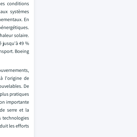
les conditions
t aux systèmes
nnementaux. En
oénergétiques.
haleur solaire.
é jusqu'à 49 %
nsport. Boeing
gouvernements,
à l'origine de
nouvelables. De
 plus pratiques
ion importante
de serre et la
s technologies
uit les efforts