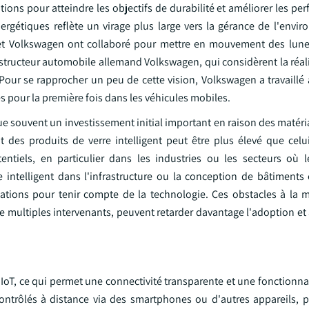
ions pour atteindre les objectifs de durabilité et améliorer les p
gétiques reflète un virage plus large vers la gérance de l'envir
 et Volkswagen ont collaboré pour mettre en mouvement des lunet
nstructeur automobile allemand Volkswagen, qui considèrent la réa
our se rapprocher un peu de cette vision, Volkswagen a travaillé 
s pour la première fois dans les véhicules mobiles.
ue souvent un investissement initial important en raison des matér
 des produits de verre intelligent peut être plus élevé que celu
entiels, en particulier dans les industries ou les secteurs où l
re intelligent dans l'infrastructure ou la conception de bâtiments
ications pour tenir compte de la technologie. Ces obstacles à la 
 multiples intervenants, peuvent retarder davantage l'adoption et
ie IoT, ce qui permet une connectivité transparente et une fonctionna
contrôlés à distance via des smartphones ou d'autres appareils, 