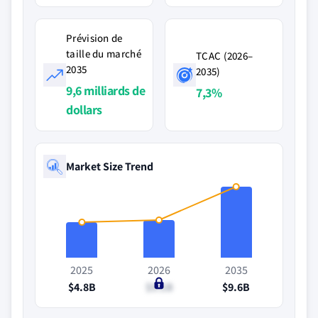
Prévision de
taille du marché
TCAC (2026–
2035
2035)
9,6 milliards de
7,3%
dollars
Market Size Trend
2025
2026
2035
$4.8B
$5.1B
$9.6B