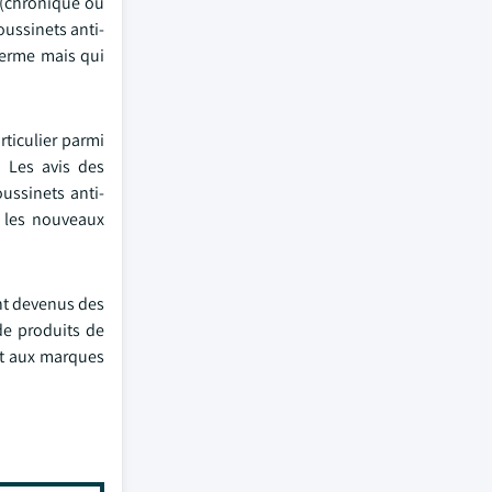
 (chronique ou
oussinets anti-
terme mais qui
rticulier parmi
 Les avis des
oussinets anti-
r les nouveaux
ont devenus des
de produits de
met aux marques