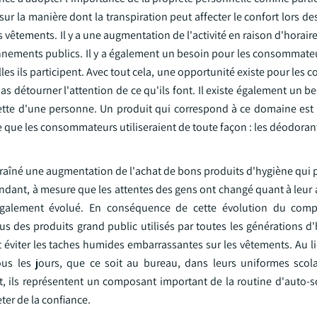
 la manière dont la transpiration peut affecter le confort lors de
s vêtements. Il y a une augmentation de l'activité en raison d'horair
ronnements publics. Il y a également un besoin pour les consommate
lles ils participent. Avec tout cela, une opportunité existe pour le
pas détourner l'attention de ce qu'ils font. Il existe également un b
oilette d'une personne. Un produit qui correspond à ce domaine est
ec ce que les consommateurs utiliseraient de toute façon : les déodoran
traîné une augmentation de l'achat de bons produits d'hygiène qui 
endant, à mesure que les attentes des gens ont changé quant à leur
t également évolué. En conséquence de cette évolution du com
us des produits grand public utilisés par toutes les générations 
éviter les taches humides embarrassantes sur les vêtements. Au lie
ous les jours, que ce soit au bureau, dans leurs uniformes scola
nt, ils représentent un composant important de la routine d'auto-
er de la confiance.