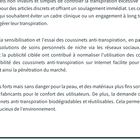
ls non invasifs et simples de contrôler la transpiration excessive
ur des articles discrets et offrant un soulagement immédiat. Les c
 qui souhaitent éviter un cadre clinique ou un engagement à long 
érer leur transpiration.
ensibilisation et l'essai des coussinets anti-transpiration, en pa
lutions de soins personnels de niche via les réseaux sociaux.
 la publicité ciblée ont contribué à normaliser l'utilisation des c
ilité des coussinets anti-transpiration sur Internet facilite pou
t ainsi la pénétration du marché.
s forts mais sans danger pour la peau, et des matériaux plus fins s
abricants pour le confort des utilisateurs. De plus, la demande 
inets anti-transpiration biodégradables et réutilisables. Cela per
oucieux de l'environnement.