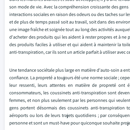
son mode de vie. Avec la compréhension croissante des gens sur
interactions sociales en raison des odeurs ou des taches sur le
et de plus de temps passé soit au travail, soit dans des envi
une image fraîche et soignée tout au long des activités auxque
d'acheter des produits qui les aident à rester propres et à ne 
des produits faciles à utiliser et qui aident à maintenir la t
anti-transpiration, car ils sont un article parfait à utiliser av
Une tendance sociétale plus large en matière d'auto-soin a en
confiance. La propreté a toujours été une norme sociale ; cep
leur ressenti, leurs attentes en matière de propreté on
consommateurs, les coussinets anti-transpiration sont deven
femmes, et non plus seulement par les personnes qui veulent 
gens portent désormais des coussinets anti-transpiration t
aéroports ou lors de leurs trajets quotidiens ; par conséque
personne et sont un must-have pour quiconque souhaite projet