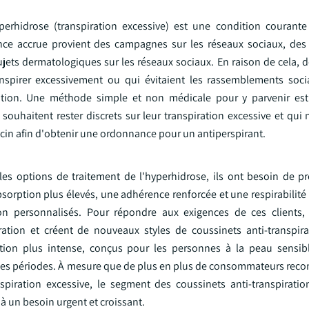
rhidrose (transpiration excessive) est une condition courante 
nce accrue provient des campagnes sur les réseaux sociaux, des
ujets dermatologiques sur les réseaux sociaux. En raison de cela,
nspirer excessivement ou qui évitaient les rassemblements soc
tion. Une méthode simple et non médicale pour y parvenir est 
 souhaitent rester discrets sur leur transpiration excessive et qui
ecin afin d'obtenir une ordonnance pour un antiperspirant.
s options de traitement de l'hyperhidrose, ils ont besoin de p
rption plus élevés, une adhérence renforcée et une respirabilité s
on personnalisés. Pour répondre aux exigences de ces clients, 
ation et créent de nouveaux styles de coussinets anti-transpir
tion plus intense, conçus pour les personnes à la peau sensibl
gues périodes. À mesure que de plus en plus de consommateurs recon
spiration excessive, le segment des coussinets anti-transpirati
 à un besoin urgent et croissant.