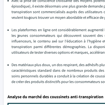
Avec la prise de conscience croissante des moyens potentie
épisodique), il existe désormais une plus grande demande po
transpiration sont commercialisés auprès des utilisateurs
veulent toujours trouver un moyen abordable et efficace de g
Les plateformes en ligne ont considérablement augmenté la s
les jeunes consommateurs qui découvrent souvent des so
influenceurs, le contenu axé sur l'éducation à l'hygiène et
transpiration parmi différentes démographies. La disponib
utilisateurs de tester diverses options et marques, accéléran
Des matériaux plus doux, un dos respirant, des adhésifs plu
caractéristiques standard dans de nombreux produits des f
soins personnels durables a conduit à la création de couss
de créer des produits distinctifs pour les consommateurs s
Analyse du marché des coussinets anti-transpiration