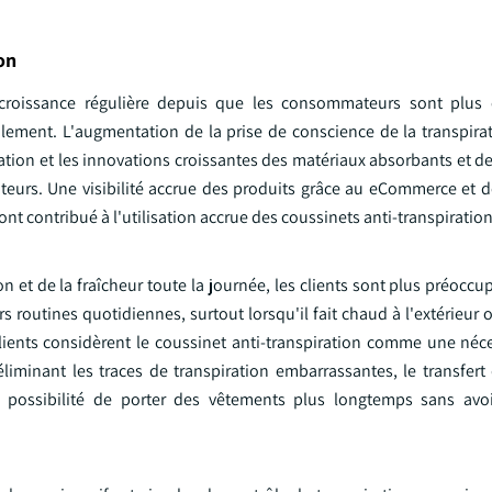
on
e croissance régulière depuis que les consommateurs sont plus 
ialement. L'augmentation de la prise de conscience de la transpira
ration et les innovations croissantes des matériaux absorbants et 
eurs. Une visibilité accrue des produits grâce au eCommerce et
ont contribué à l'utilisation accrue des coussinets anti-transpiration
on et de la fraîcheur toute la journée, les clients sont plus préocc
rs routines quotidiennes, surtout lorsqu'il fait chaud à l'extérieur o
ents considèrent le coussinet anti-transpiration comme une néce
iminant les traces de transpiration embarrassantes, le transfert 
a possibilité de porter des vêtements plus longtemps sans avo