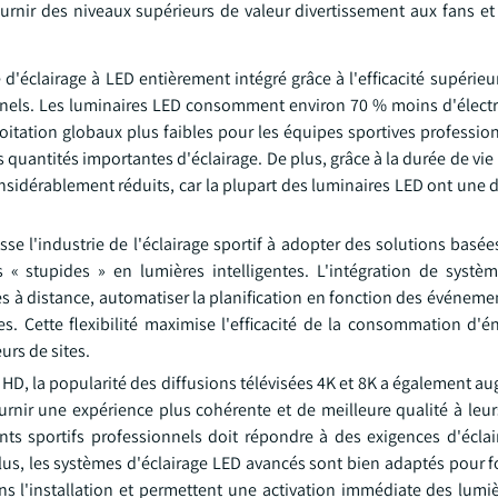
ournir des niveaux supérieurs de valeur divertissement aux fans et
d'éclairage à LED entièrement intégré grâce à l'efficacité supérie
nnels. Les luminaires LED consomment environ 70 % moins d'électri
oitation globaux plus faibles pour les équipes sportives professio
 quantités importantes d'éclairage. De plus, grâce à la durée de vi
idérablement réduits, car la plupart des luminaires LED ont une d
 l'industrie de l'éclairage sportif à adopter des solutions basées
 « stupides » en lumières intelligentes. L'intégration de systèm
ères à distance, automatiser la planification en fonction des événe
. Cette flexibilité maximise l'efficacité de la consommation d'én
urs de sites.
 HD, la popularité des diffusions télévisées 4K et 8K a également a
urnir une expérience plus cohérente et de meilleure qualité à leur
ents sportifs professionnels doit répondre à des exigences d'écla
plus, les systèmes d'éclairage LED avancés sont bien adaptés pour f
ans l'installation et permettent une activation immédiate des lumi