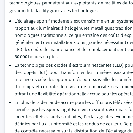
technologiques permettent aux exploitants de facilities de f
gestion de la facility grâce à ces technologies.
L'éclairage sportif moderne s'est transformé en un système 
rapport aux luminaires à halogénures métalliques traditio
homologues traditionnels, ce qui entraîne des coûts d'expl
généralement des installations plus grandes nécessitant des
LED, les coûts de maintenance et de remplacement sont cons
50 000 heures ou plus.
La technologie des diodes électroluminescentes (LED) pousse
des objets (IoT) pour transformer les lumières existantes
intelligents crée des opportunités pour surveiller les lumi
du temps et contrôler le niveau de luminosité des lumières
offrant une flexibilité opérationnelle accrue pour les opérate
En plus de la demande accrue pour les diffusions télévisées
signifie que les Sports Light Farmers devront désormais fo
créer les effets visuels souhaités, l'éclairage des événem
définies par Lux, l'uniformité et les rendus de couleur. De 
de contrôle nécessaire sur la distribution de l'éclairage d