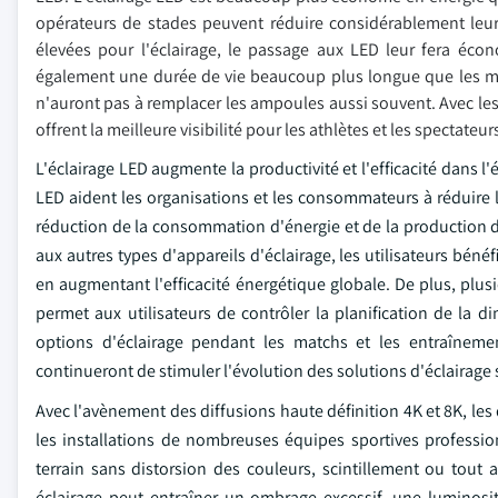
opérateurs de stades peuvent réduire considérablement leur fa
élevées pour l'éclairage, le passage aux LED leur fera éco
également une durée de vie beaucoup plus longue que les mo
n'auront pas à remplacer les ampoules aussi souvent. Avec les
offrent la meilleure visibilité pour les athlètes et les spectateur
L'éclairage LED augmente la productivité et l'efficacité dans l'
LED aident les organisations et les consommateurs à réduire le
réduction de la consommation d'énergie et de la production
aux autres types d'appareils d'éclairage, les utilisateurs béné
en augmentant l'efficacité énergétique globale. De plus, plus
permet aux utilisateurs de contrôler la planification de la dim
options d'éclairage pendant les matchs et les entraînement
continueront de stimuler l'évolution des solutions d'éclairage
Avec l'avènement des diffusions haute définition 4K et 8K, les
les installations de nombreuses équipes sportives professio
terrain sans distorsion des couleurs, scintillement ou tout
éclairage peut entraîner un ombrage excessif, une luminosi