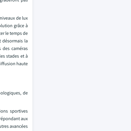
 niveaux de lux
olution grâce à
ter le temps de
nt désormais la
es des caméras
es stades et à
diffusion haute
nologiques, de
ions sportives
 répondant aux
autres avancées