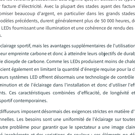
cture d'électricité. Avec la plupart des stades ayant des factures
nomiser beaucoup d'argent, en particulier dans les grands stade
dèles précédents, durent généralement plus de 50 000 heures, d
 LEDs fournissant une illumination et une cohérence de rendu des c
s.
éclairage sportif, mais les avantages supplémentaires de l'utilisation
ur empreinte carbone et donc à atteindre leurs objectifs de durabi
 de dioxyde de carbone. Comme les LEDs produisent moins de chale
ficient également en limitant la quantité d'énergie requise pour la c
ieurs systèmes LED offrent désormais une technologie de contrôle i
inution et de l'éclairage dans l'installation et donc d'utiliser l'ef
s. Ces caractéristiques combinées d'efficacité, de longévité et 
 sportif contemporaines.
 diffuseurs imposent désormais des exigences strictes en matière d
nnelles. Les besoins sont une uniformité de l'éclairage sur toute
 autre problème pour garantir que le spectateur a une image clai
té incohérente et des variations de couleur ; ces éléments ne d