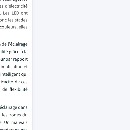
 d'électricité
s. Les LED ont
onc les stades
ouleurs, elles
 de l'éclairage
lité grâce à la
ur par rapport
limatisation et
ntelligent qui
ficacité de ces
de flexibilité
'éclairage dans
s les zones du
re. Un mauvais
égraderont pas