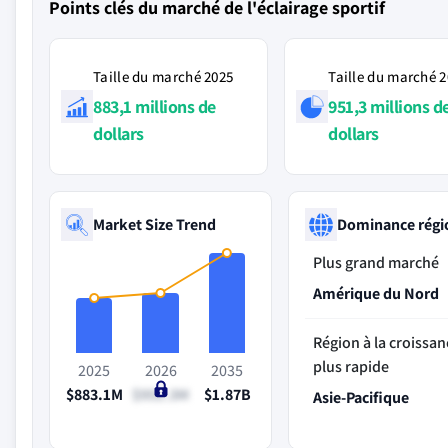
Points clés du marché de l'éclairage sportif
Taille du marché 2025
Taille du marché 
883,1 millions de
951,3 millions d
dollars
dollars
Market Size Trend
Dominance régi
Plus grand marché
Amérique du Nord
Région à la croissan
plus rapide
2025
2026
2035
$883.1M
$951.3M
$1.87B
Asie-Pacifique