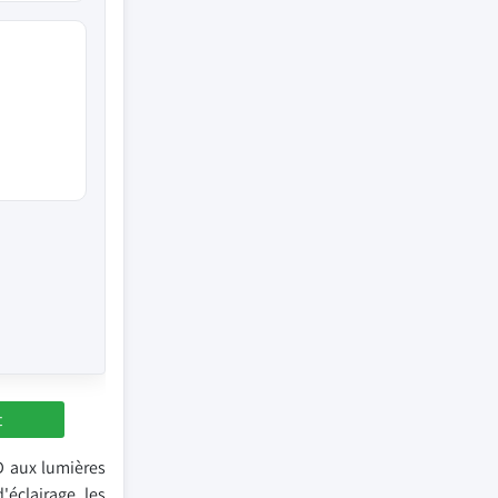
t
D aux lumières
'éclairage, les