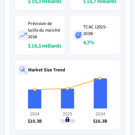
$ 10,3 milliards
$ 10,7 milliards
Prévision de
TCAC (2025–
taille du marché
2034)
2034
4,7%
$ 16,3 milliards
Market Size Trend
2024
2025
2034
$10.3B
$10.7B
$16.3B