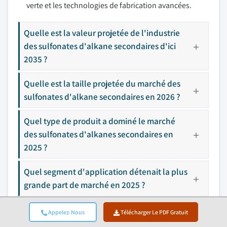
verte et les technologies de fabrication avancées.
Quelle est la valeur projetée de l'industrie
des sulfonates d'alkane secondaires d'ici
2035 ?
Quelle est la taille projetée du marché des
sulfonates d'alkane secondaires en 2026 ?
Quel type de produit a dominé le marché
des sulfonates d'alkanes secondaires en
2025 ?
Quel segment d'application détenait la plus
grande part de marché en 2025 ?
Quelle région devrait connaître une
Appelez-Nous
Télécharger Le PDF Gratuit
croissance significative sur le marché des