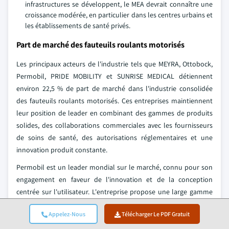
infrastructures se développent, le MEA devrait connaître une
croissance modérée, en particulier dans les centres urbains et
les établissements de santé privés.
Part de marché des fauteuils roulants motorisés
Les principaux acteurs de l'industrie tels que MEYRA, Ottobock,
Permobil, PRIDE MOBILITY et SUNRISE MEDICAL détiennent
environ 22,5 % de part de marché dans l'industrie consolidée
des fauteuils roulants motorisés. Ces entreprises maintiennent
leur position de leader en combinant des gammes de produits
solides, des collaborations commerciales avec les fournisseurs
de soins de santé, des autorisations réglementaires et une
innovation produit constante.
Permobil est un leader mondial sur le marché, connu pour son
engagement en faveur de l'innovation et de la conception
centrée sur l'utilisateur. L'entreprise propose une large gamme
de solutions de mobilité avancées, notamment la série M de
Appelez-Nous
Télécharger Le PDF Gratuit
Permobil et la série F, qui présentent des commandes intuitives
au joystick, des systèmes de sièges personnalisables et une