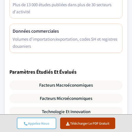
Plus de 13 000 études publiées dans plus de 30 secteurs
d'activité
Données commerciales
Volumes d'importation/exportation, codes SH et registres
douaniers
Paramètres Étudiés Et Évalués
Facteurs Macroéconomiques
Facteurs Microéconomiques
Technologie Et Innovation
Appelez-Nous
Télécharger Le PDF Gratuit
Environnement Réglementaire Et Politique