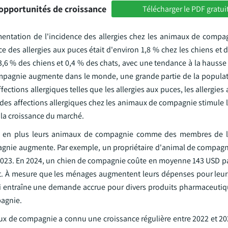
opportunités de croissance
Télécharger le PDF gratui
entation de l'incidence des allergies chez les animaux de compag
 des allergies aux puces était d'environ 1,8 % chez les chiens et 
3,6 % des chiens et 0,4 % des chats, avec une tendance à la hausse
pagnie augmente dans le monde, une grande partie de la populat
ections allergiques telles que les allergies aux puces, les allergies 
 des affections allergiques chez les animaux de compagnie stimule
i la croissance du marché.
us en plus leurs animaux de compagnie comme des membres de le
nie augmente. Par exemple, un propriétaire d'animal de compagn
23. En 2024, un chien de compagnie coûte en moyenne 143 USD pa
hat. À mesure que les ménages augmentent leurs dépenses pour leur
i entraîne une demande accrue pour divers produits pharmaceutiq
pagnie.
ux de compagnie a connu une croissance régulière entre 2022 et 20