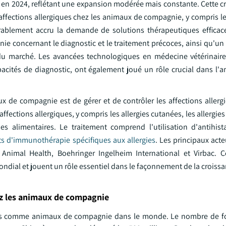
ars en 2024, reflétant une expansion modérée mais constante. Cette c
affections allergiques chez les animaux de compagnie, y compris le
rablement accru la demande de solutions thérapeutiques efficace
ie concernant le diagnostic et le traitement précoces, ainsi qu'un
du marché. Les avancées technologiques en médecine vétérinaire,
cités de diagnostic, ont également joué un rôle crucial dans l'a
aux de compagnie est de gérer et de contrôler les affections aller
ffections allergiques, y compris les allergies cutanées, les allergies
gies alimentaires. Le traitement comprend l'utilisation d'antihis
 d'immunothérapie spécifiques aux allergies
. Les principaux act
Animal Health, Boehringer Ingelheim International et Virbac. C
dial et jouent un rôle essentiel dans le façonnement de la croissa
ez les animaux de compagnie
rdés comme animaux de compagnie dans le monde. Le nombre de f