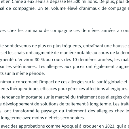
t en Chine à eux seuls a dépassé les 500 millions. De plus, plus d
mal de compagnie. Un tel volume élevé d'animaux de compagni
giques chez les animaux de compagnie ces dernières années a co
nie sont devenus de plus en plus fréquents, entraînant une hausse
iens et les chats ont augmenté de manière notable au cours de la der
ugmenté d'environ 30 % au cours des 10 dernières années, les ma
par les vétérinaires. Les allergies aux puces ont également augm
ats sur la même période.
nimaux concernant l'impact de ces allergies sur la santé globale et
ents thérapeutiques efficaces pour gérer ces affections allergiques.
tendance importante sur le marché du traitement des allergies ch
 le développement de solutions de traitement à long terme. Les tra
s, ont transformé le paysage du traitement des allergies chez 
 long terme avec moins d'effets secondaires.
e avec des approbations comme Apoquel à croquer en 2023, qui a dé