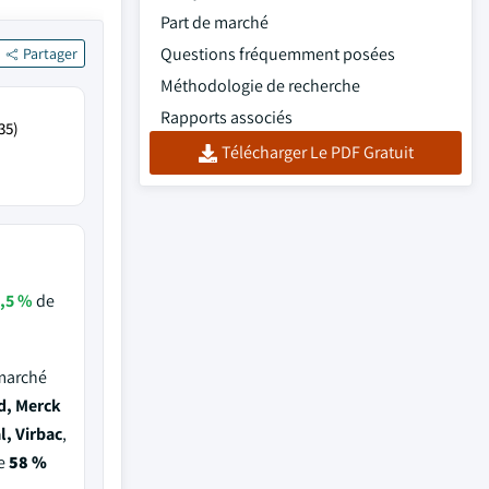
Part de marché
Questions fréquemment posées
Partager
Méthodologie de recherche
Rapports associés
35)
Télécharger Le PDF Gratuit
,5 %
de
 marché
d, Merck
, Virbac
,
de
58 %