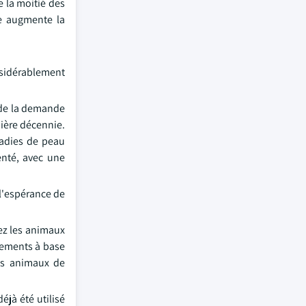
e la moitié des
e augmente la
nsidérablement
 de la demande
nière décennie.
ladies de peau
enté, avec une
 l'espérance de
ez les animaux
itements à base
les animaux de
jà été utilisé