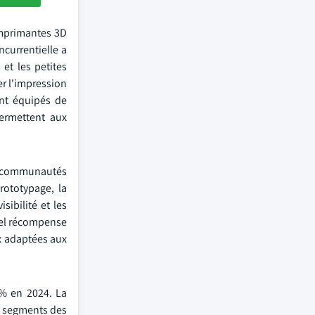
imprimantes 3D
currentielle a
et les petites
er l'impression
ent équipés de
permettent aux
s communautés
rototypage, la
sibilité et les
rel récompense
ux adaptées aux
 % en 2024. La
es segments des