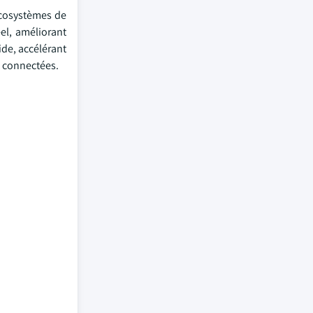
 écosystèmes de
éel, améliorant
ide, accélérant
t connectées.