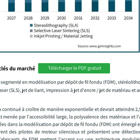
clés du marché
Télécharger le PDF gratuit
 segmenté en modélisation par dépôt de fil fondu (FDM), stéréolith
ser (SLS), jet de liant, impression à jet d'encre / jet de matériau et a
continué à croître de manière exponentielle et devrait atteindre 2,
 menée par l'accessibilité large, la polyvalence des matériaux et l
ées dans la modélisation par dépôt de fil fondu (FDM) ont émergé e
grent des pilotes de moteur silencieux et présentent une détecti
fabricants de FDM mettent l'accent sur une architecture modulair