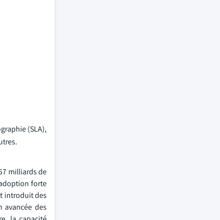
ographie (SLA),
utres.
57 milliards de
'adoption forte
t introduit des
on avancée des
e, la capacité