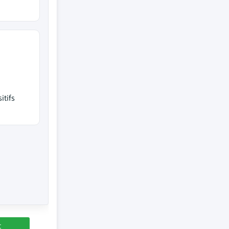
itifs
t