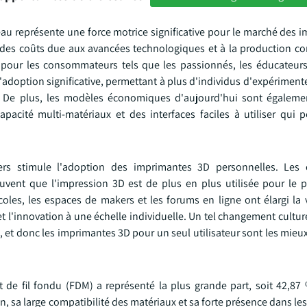
u représente une force motrice significative pour le marché des 
 des coûts due aux avancées technologiques et à la production con
pour les consommateurs tels que les passionnés, les éducateurs 
'adoption significative, permettant à plus d'individus d'expériment
e. De plus, les modèles économiques d'aujourd'hui sont égalem
apacité multi-matériaux et des interfaces faciles à utiliser qui 
kers stimule l'adoption des imprimantes 3D personnelles. Le
ouvent que l'impression 3D est de plus en plus utilisée pour le p
les, les espaces de makers et les forums en ligne ont élargi la vi
 l'innovation à une échelle individuelle. Un tel changement cultu
ce, et donc les imprimantes 3D pour un seul utilisateur sont les mie
 de fil fondu (FDM) a représenté la plus grande part, soit 42,87
ation, sa large compatibilité des matériaux et sa forte présence dans l