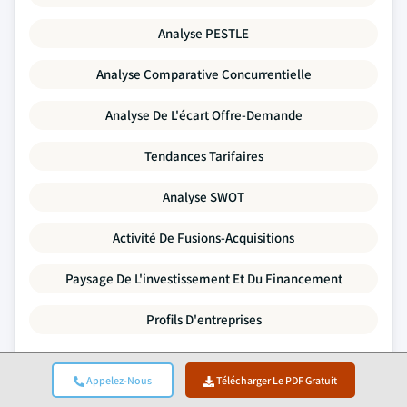
Analyse PESTLE
Analyse Comparative Concurrentielle
Analyse De L'écart Offre-Demande
Tendances Tarifaires
Analyse SWOT
Activité De Fusions-Acquisitions
Paysage De L'investissement Et Du Financement
Profils D'entreprises
Chaque point de donnée de ce rapport est validé par des
Appelez-Nous
Télécharger Le PDF Gratuit
entretiens primaires, une modélisation ascendante véritable et