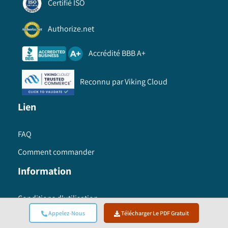
Certifié ISO
Authorize.net
Accrédité BBB A+
Reconnu par Viking Cloud
Lien
FAQ
Comment commander
Information
Conditions d'utilisation
Appelez-Nous
Télécharger Le PDF Gratuit
politique de confidentialité