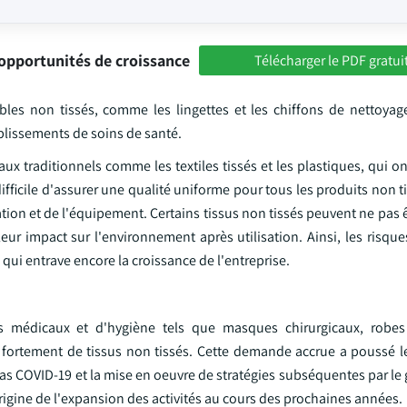
opportunités de croissance
Télécharger le PDF gratui
bles non tissés, comme les lingettes et les chiffons de nettoyage
lissements de soins de santé.
ux traditionnels comme les textiles tissés et les plastiques, qui 
ifficile d'assurer une qualité uniforme pour tous les produits non t
tion et de l'équipement. Certains tissus non tissés peuvent ne pas 
ur impact sur l'environnement après utilisation. Ainsi, les risque
 qui entrave encore la croissance de l'entreprise.
médicaux et d'hygiène tels que masques chirurgicaux, robes
 fortement de tissus non tissés. Cette demande accrue a poussé le
cas COVID-19 et la mise en oeuvre de stratégies subséquentes par l
rigine de l'expansion des activités au cours des prochaines années.