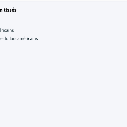
n tissés
éricains
de dollars américains