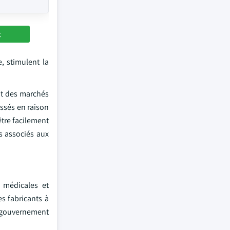
t
, stimulent la
ont des marchés
issés en raison
être facilement
s associés aux
 médicales et
s fabricants à
e gouvernement