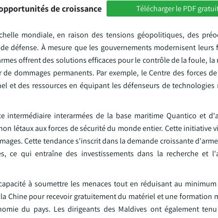
opportunités de croissance
Télécharger le PDF gratui
helle mondiale, en raison des tensions géopolitiques, des pré
ies de défense. À mesure que les gouvernements modernisent leurs 
armes offrent des solutions efficaces pour le contrôle de la foule, la
r de dommages permanents. Par exemple, le Centre des forces de s
nel et des ressources en équipant les défenseurs de technologies 
ce intermédiaire interarmées de la base maritime Quantico et d'a
on létaux aux forces de sécurité du monde entier. Cette initiative v
mmages. Cette tendance s'inscrit dans la demande croissante d'arme
es, ce qui entraîne des investissements dans la recherche et l'
capacité à soumettre les menaces tout en réduisant au minimum 
la Chine pour recevoir gratuitement du matériel et une formation m
tonomie du pays. Les dirigeants des Maldives ont également ten