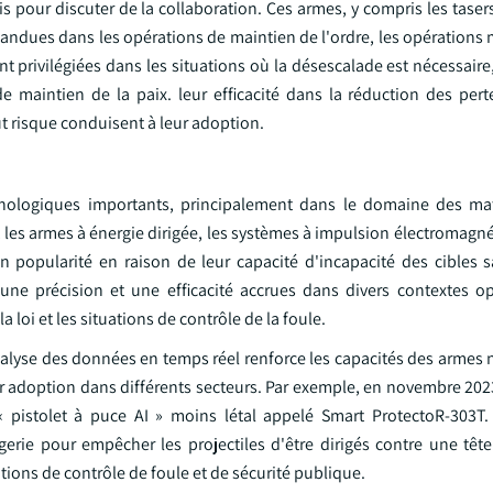
is pour discuter de la collaboration. Ces armes, y compris les tasers
andues dans les opérations de maintien de l'ordre, les opérations mi
t privilégiées dans les situations où la désescalade est nécessaire,
e maintien de la paix. leur efficacité dans la réduction des perte
aut risque conduisent à leur adoption.
nologiques importants, principalement dans le domaine des mat
les armes à énergie dirigée, les systèmes à impulsion électromagné
 popularité en raison de leur capacité d'incapacité des cibles 
une précision et une efficacité accrues dans divers contextes op
a loi et les situations de contrôle de la foule.
 l'analyse des données en temps réel renforce les capacités des armes n
eur adoption dans différents secteurs. Par exemple, en novembre 202
istolet à puce AI » moins létal appelé Smart ProtectoR-303T. 
magerie pour empêcher les projectiles d'être dirigés contre une tê
ations de contrôle de foule et de sécurité publique.