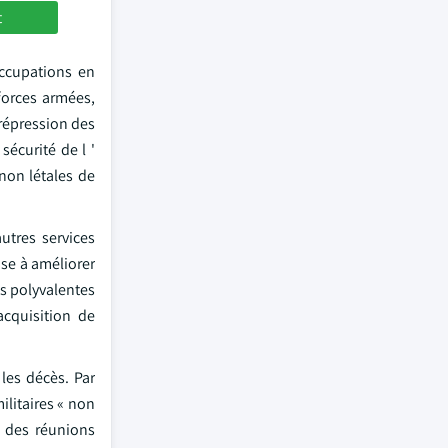
t
occupations en
forces armées,
 répression des
écurité de l '
non létales de
utres services
ise à améliorer
s polyvalentes
acquisition de
les décès. Par
ilitaires « non
u des réunions