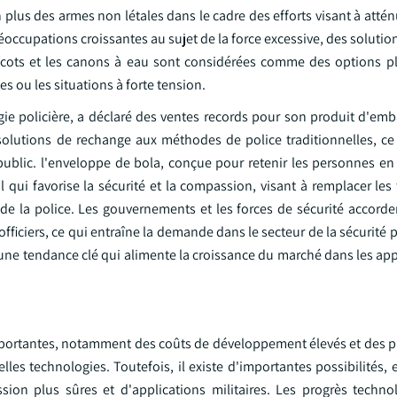
 plus des armes non létales dans le cadre des efforts visant à attén
réoccupations croissantes au sujet de la force excessive, des soluti
icots et les canons à eau sont considérées comme des options p
s ou les situations à forte tension.
ie policière, a déclaré des ventes records pour son produit d'emb
 solutions de rechange aux méthodes de police traditionnelles, ce 
public. l'enveloppe de bola, conçue pour retenir les personnes en 
qui favorise la sécurité et la compassion, visant à remplacer les 
de la police. Les gouvernements et les forces de sécurité accorden
les officiers, ce qui entraîne la demande dans le secteur de la sécurité
une tendance clé qui alimente la croissance du marché dans les app
 importantes, notamment des coûts de développement élevés et des 
elles technologies. Toutefois, il existe d'importantes possibilités, 
ion plus sûres et d'applications militaires. Les progrès techn