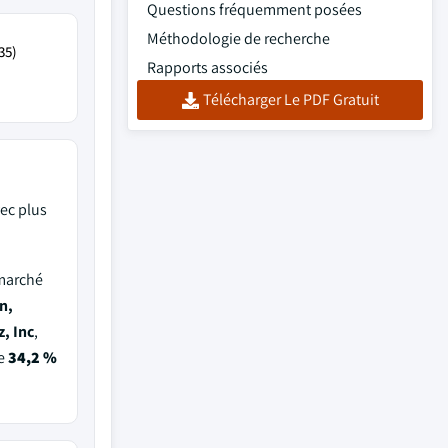
Questions fréquemment posées
Méthodologie de recherche
35)
Rapports associés
Télécharger Le PDF Gratuit
ec plus
 marché
n,
, Inc
,
de
34,2 %