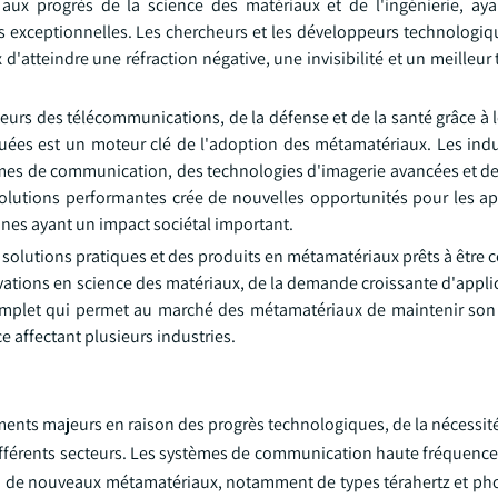
ux progrès de la science des matériaux et de l'ingénierie, ay
exceptionnelles. Les chercheurs et les développeurs technologiqu
atteindre une réfraction négative, une invisibilité et un meilleur
eurs des télécommunications, de la défense et de la santé grâce à 
uées est un moteur clé de l'adoption des métamatériaux. Les indu
èmes de communication, des technologies d'imagerie avancées et de
lutions performantes crée de nouvelles opportunités pour les ap
nes ayant un impact sociétal important.
s solutions pratiques et des produits en métamatériaux prêts à être
vations en science des matériaux, de la demande croissante d'appli
omplet qui permet au marché des métamatériaux de maintenir son
 affectant plusieurs industries.
ts majeurs en raison des progrès technologiques, de la nécessité
fférents secteurs. Les systèmes de communication haute fréquence,
ion de nouveaux métamatériaux, notamment de types térahertz et ph