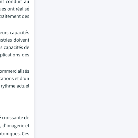
ant conduit au
es ont réalisé
 traitement des
leurs capacités
stries doivent
s capacités de
plications des
 commercialisés
cations et d'un
 rythme actuel
 croissante de
 d'imagerie et
otoniques. Ces