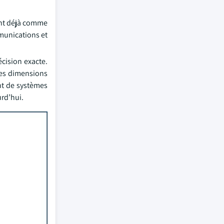
sent déjà comme
munications et
écision exacte.
des dimensions
ant de systèmes
rd’hui.