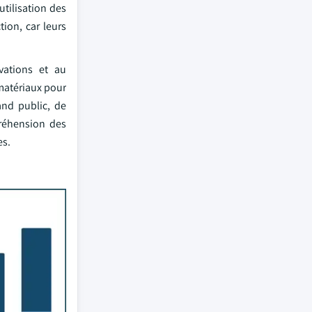
utilisation des
tion, car leurs
vations et au
matériaux pour
and public, de
préhension des
es.