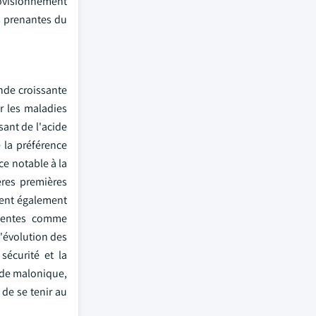
rovisionnement
es prenantes du
nde croissante
r les maladies
sant de l'acide
e la préférence
ce notable à la
ères premières
lent également
ergentes comme
l'évolution des
sécurité et la
ide malonique,
 de se tenir au