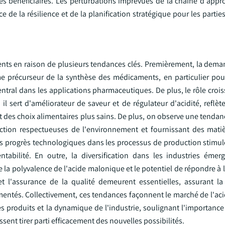
ges bénéficiaires. Les perturbations imprévues de la chaîne d'app
ce de la résilience et de la planification stratégique pour les parti
ents en raison de plusieurs tendances clés. Premièrement, la dema
 précurseur de la synthèse des médicaments, en particulier pou
tral dans les applications pharmaceutiques. De plus, le rôle crois
l sert d'améliorateur de saveur et de régulateur d'acidité, reflèt
 des choix alimentaires plus sains. De plus, on observe une tendan
ction respectueuses de l'environnement et fournissant des mati
es progrès technologiques dans les processus de production stimu
entabilité. En outre, la diversification dans les industries ém
e la polyvalence de l'acide malonique et le potentiel de répondre à 
l'assurance de la qualité demeurent essentielles, assurant la 
mentés. Collectivement, ces tendances façonnent le marché de l'ac
s produits et la dynamique de l'industrie, soulignant l'importance
ent tirer parti efficacement des nouvelles possibilités.