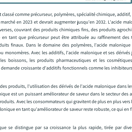
st classé comme précurseur, polymères, spécialité chimique, additif
de marché en 2023 et devrait augmenter jusqu'en 2032. L'acide mal
verses, couvrant des produits chimiques fins, des produits agroch
en tant que précurseur peut être attribuée au raffinement des
uits finaux. Dans le domaine des polymères, l'acide malonique 
u monomères. Avec les additifs, l'acide malonique et ses dérivés 
t les boissons, les produits pharmaceutiques et les cosmétique
a demande croissante d'additifs fonctionnels comme les inhibiteurs
 des produits, l'utilisation des dérivés de l'acide malonique dans l
ique est un puissant améliorateur de saveur dans le secteur des a
produits. Avec les consommateurs qui gravitent de plus en plus vers 
alonique en tant qu'améliorateur de saveur reste robuste, ce qui en 
mique se distingue par sa croissance la plus rapide, tirée par div