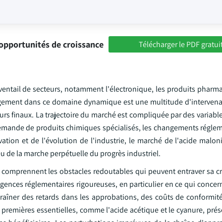
opportunités de croissance
Télécharger le PDF gratui
éventail de secteurs, notamment l'électronique, les produits pharm
ngagement dans ce domaine dynamique est une multitude d'interven
sateurs finaux. La trajectoire du marché est compliquée par des varia
demande de produits chimiques spécialisés, les changements régleme
ovation et de l'évolution de l'industrie, le marché de l'acide malon
eu de la marche perpétuelle du progrès industriel.
 comprennent les obstacles redoutables qui peuvent entraver sa cr
xigences réglementaires rigoureuses, en particulier en ce qui concer
raîner des retards dans les approbations, des coûts de conformité
res premières essentielles, comme l'acide acétique et le cyanure, pré