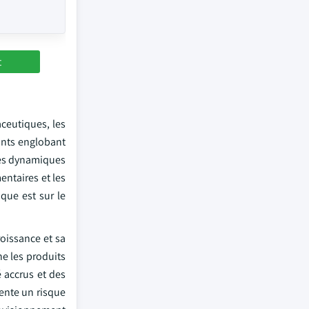
t
aceutiques, les
ants englobant
bles dynamiques
ntaires et les
ique est sur le
oissance et sa
ne les produits
 accrus et des
sente un risque