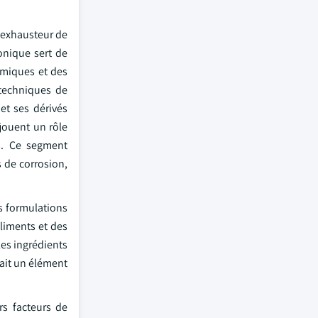
, exhausteur de
onique sert de
imiques et des
 techniques de
et ses dérivés
jouent un rôle
s. Ce segment
 de corrosion,
es formulations
liments et des
les ingrédients
fait un élément
ers facteurs de