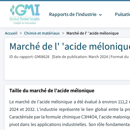
Rapports de l'industrie
Pulsat
Accueil
Chimie et matériaux
Marché de l' 'acide mélonique
Marché de l' 'acide mélonique
ID du rapport: GMI8628
|
Date de publication: March 2024
|
Format du 
Taille du marché de l'acide mélonique
Le marché de l'acide mélonique a été évalué à environ 111,2 m
2024 et 2032. L'industrie représente le lien global entre la p
Caractérisée par la formule chimique C3H4O4, l'acide maloniq
pivot dans les applications industrielles. Son rôle fondamen