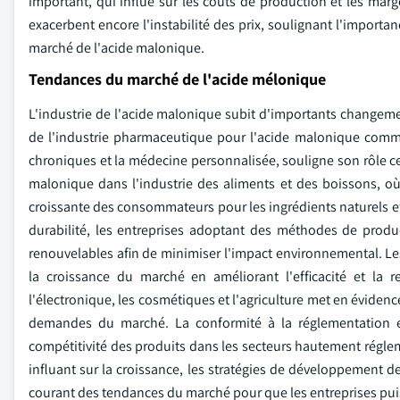
important, qui influe sur les coûts de production et les mar
exacerbent encore l'instabilité des prix, soulignant l'importan
marché de l'acide malonique.
Tendances du marché de l'acide mélonique
L'industrie de l'acide malonique subit d'importants changem
de l'industrie pharmaceutique pour l'acide malonique comme
chroniques et la médecine personnalisée, souligne son rôle cen
malonique dans l'industrie des aliments et des boissons, où i
croissante des consommateurs pour les ingrédients naturels et
durabilité, les entreprises adoptant des méthodes de produ
renouvelables afin de minimiser l'impact environnemental. L
la croissance du marché en améliorant l'efficacité et la r
l'électronique, les cosmétiques et l'agriculture met en évidenc
demandes du marché. La conformité à la réglementation et 
compétitivité des produits dans les secteurs hautement régle
influant sur la croissance, les stratégies de développement de
courant des tendances du marché pour que les entreprises puiss