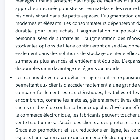
ménages urbains achètent davantage de meubles multifonc
approche structurée pour stocker les matelas et les rendre f
résidents vivant dans de petits espaces. L'augmentation d
modernes et élégants. Les consommateurs dépenseront dav
durable, pour leurs achats. L'augmentation du pouvoir
personnalisées de surmatelas. L'augmentation des rénova
stocker les options de literie continueront de se développer
également dans des solutions de stockage de literie effica
surmatelas plus avancés et entièrement équipés. L'expan
disponibles dans davantage de régions du monde.
Les canaux de vente au détail en ligne sont en expansion,
permettant aux clients d'accéder facilement à une grande v
comparer facilement les caractéristiques, les tailles et l
encombrants, comme les matelas, généralement livrés dire
clients un degré de confiance beaucoup plus élevé pour effec
le commerce électronique, les fabricants peuvent toucher
vente traditionnels. L'accès des clients à des photos et à de
Grâce aux promotions et aux réductions en ligne, les c
espace. L'utilisation accrue du commerce électronique pour