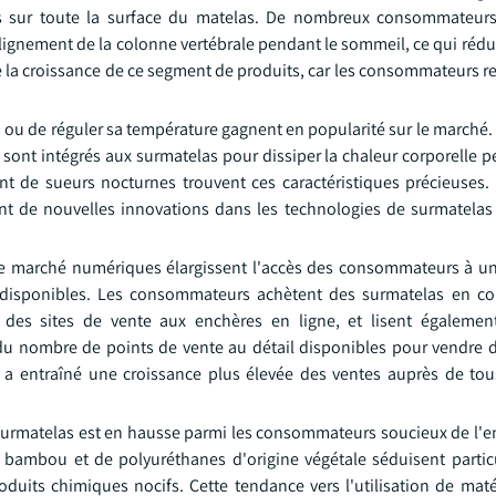
ds sur toute la surface du matelas. De nombreux consommateur
 alignement de la colonne vertébrale pendant le sommeil, ce qui rédui
le la croissance de ce segment de produits, car les consommateurs 
 ou de réguler sa température gagnent en popularité sur le marché.
e sont intégrés aux surmatelas pour dissiper la chaleur corporelle p
t de sueurs nocturnes trouvent ces caractéristiques précieuses. 
t de nouvelles innovations dans les technologies de surmatelas 
de marché numériques élargissent l'accès des consommateurs à u
disponibles. Les consommateurs achètent des surmatelas en co
ia des sites de vente aux enchères en ligne, et lisent égalemen
du nombre de points de vente au détail disponibles pour vendre 
 a entraîné une croissance plus élevée des ventes auprès de tou
s surmatelas est en hausse parmi les consommateurs soucieux de l'
e bambou et de polyuréthanes d'origine végétale séduisent partic
uits chimiques nocifs. Cette tendance vers l'utilisation de maté