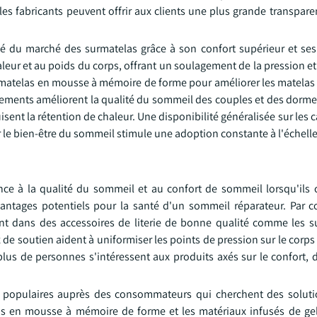
es fabricants peuvent offrir aux clients une plus grande transpare
du marché des surmatelas grâce à son confort supérieur et ses
aleur et au poids du corps, offrant un soulagement de la pression e
rmatelas en mousse à mémoire de forme pour améliorer les matelas 
ements améliorent la qualité du sommeil des couples et des dormeu
isent la rétention de chaleur. Une disponibilité généralisée sur les 
ur le bien-être du sommeil stimule une adoption constante à l'échell
e à la qualité du sommeil et au confort de sommeil lorsqu'ils 
vantages potentiels pour la santé d'un sommeil réparateur. Par 
t dans des accessoires de literie de bonne qualité comme les s
e soutien aident à uniformiser les points de pression sur le corps
s de personnes s'intéressent aux produits axés sur le confort, 
 populaires auprès des consommateurs qui cherchent des soluti
ions en mousse à mémoire de forme et les matériaux infusés de ge