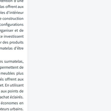
btention d'une
las offrent aux
es d'intérieur
e construction
onfigurations
rganiser et de
ce investissent
r des produits
matelas d'être
es surmatelas,
e permettent de
s meubles plus
és offrent aux
t. En utilisant
 aux points de
achat éclairés.
es économes en
teurs urbains.