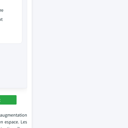
re
nt
t
l'augmentation
en espace. Les