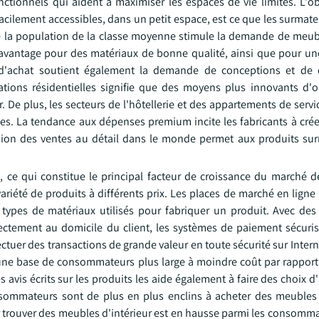
tionnels qui aident à maximiser les espaces de vie limités. L'o
acilement accessibles, dans un petit espace, est ce que les surmate
e la population de la classe moyenne stimule la demande de meubl
antage pour des matériaux de bonne qualité, ainsi que pour un
 d'achat soutient également la demande de conceptions et de c
tions résidentielles signifie que des moyens plus innovants d'o
. De plus, les secteurs de l'hôtellerie et des appartements de servi
ces. La tendance aux dépenses premium incite les fabricants à crée
sion des ventes au détail dans le monde permet aux produits sur
 ce qui constitue le principal facteur de croissance du marché d
ariété de produits à différents prix. Les places de marché en lign
es types de matériaux utilisés pour fabriquer un produit. Avec de
ctement au domicile du client, les systèmes de paiement sécuris
tuer des transactions de grande valeur en toute sécurité sur Interne
 une base de consommateurs plus large à moindre coût par rapport
s avis écrits sur les produits les aide également à faire des choix d'
onsommateurs sont de plus en plus enclins à acheter des meubl
 trouver des meubles d'intérieur est en hausse parmi les consomma