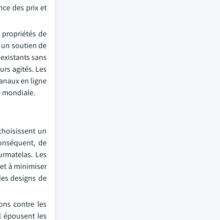
nce des prix et
 propriétés de
t un soutien de
existants sans
rs agités. Les
canaux en ligne
e mondiale.
choisissent un
conséquent, de
urmatelas. Les
 et à minimiser
des designs de
ons contre les
l épousent les