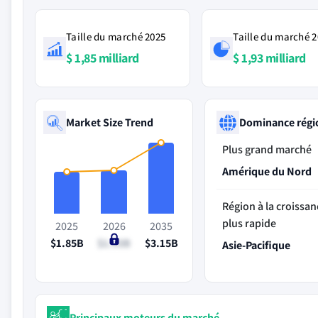
Taille du marché 2025
Taille du marché 
$ 1,85 milliard
$ 1,93 milliard
Market Size Trend
Dominance régi
Plus grand marché
Amérique du Nord
Région à la croissan
plus rapide
2025
2026
2035
$1.85B
$1.93B
$3.15B
Asie-Pacifique
Principaux moteurs du marché