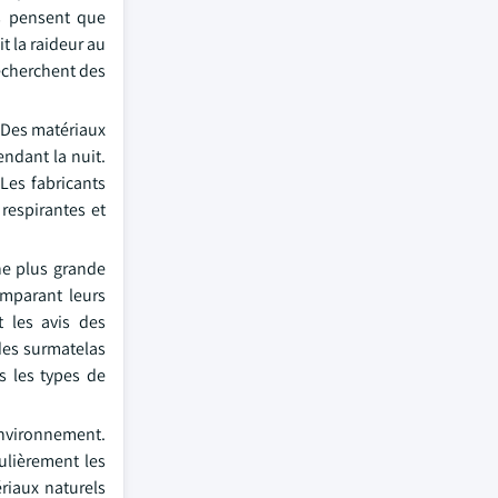
s pensent que
t la raideur au
recherchent des
 Des matériaux
endant la nuit.
Les fabricants
respirantes et
ne plus grande
mparant leurs
t les avis des
des surmatelas
s les types de
environnement.
ulièrement les
riaux naturels