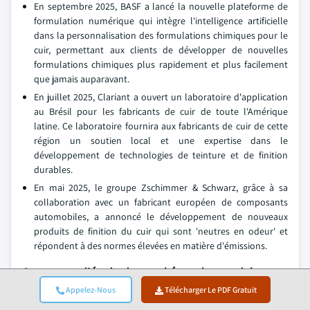
En septembre 2025, BASF a lancé la nouvelle plateforme de
formulation numérique qui intègre l'intelligence artificielle
dans la personnalisation des formulations chimiques pour le
cuir, permettant aux clients de développer de nouvelles
formulations chimiques plus rapidement et plus facilement
que jamais auparavant.
En juillet 2025, Clariant a ouvert un laboratoire d'application
au Brésil pour les fabricants de cuir de toute l'Amérique
latine. Ce laboratoire fournira aux fabricants de cuir de cette
région un soutien local et une expertise dans le
développement de technologies de teinture et de finition
durables.
En mai 2025, le groupe Zschimmer & Schwarz, grâce à sa
collaboration avec un fabricant européen de composants
automobiles, a annoncé le développement de nouveaux
produits de finition du cuir qui sont 'neutres en odeur' et
répondent à des normes élevées en matière d'émissions.
Ce rapport d'étude de marché sur les produits
chimiques pour le cuir comprend une couverture
Appelez-Nous
Télécharger Le PDF Gratuit
approfondie de l'industrie, avec des estimations