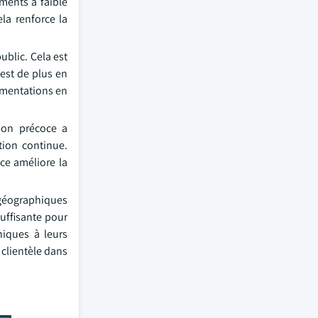
ments à faible
la renforce la
ublic. Cela est
est de plus en
ementations en
tion précoce a
tion continue.
ce améliore la
 géographiques
uffisante pour
niques à leurs
 clientèle dans