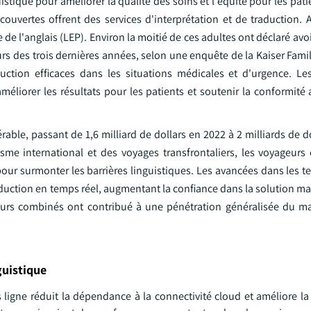
istique pour améliorer la qualité des soins et l'équité pour les pat
s couvertes offrent des services d'interprétation et de traduction. 
e de l'anglais (LEP). Environ la moitié de ces adultes ont déclaré avo
urs des trois dernières années, selon une enquête de la Kaiser Fam
duction efficaces dans les situations médicales et d'urgence. Le
éliorer les résultats pour les patients et soutenir la conformité 
ble, passant de 1,6 milliard de dollars en 2022 à 2 milliards de d
e international et des voyages transfrontaliers, les voyageurs e
our surmonter les barrières linguistiques. Les avancées dans les t
aduction en temps réel, augmentant la confiance dans la solution ma
cteurs combinés ont contribué à une pénétration généralisée du m
guistique
 ligne réduit la dépendance à la connectivité cloud et améliore la f