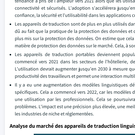
tendance a pris de l'ampleur vers 2021 alors que les utili
connectivité et sécurisés. L'adoption s'accélérera jusqu'e
confiance, la sécurité et l'utilisabilité dans les applications c
Les appareils de traduction sont de plus en plus utilisés d
dû au fait que la pratique de la protection des données et
plus mis sur la protection des données. On estime que cela
matière de protection des données sur le marché. Cela, à so
Les appareils de traduction portables deviennent popula
commencé vers 2021 dans les secteurs de l'hôtellerie, de
L'utilisation devrait augmenter jusqu'en 2030 à mesure que
productivité des travailleurs et permet une interaction mul
Il y a eu une augmentation des modèles linguistiques dé
spécifiques. Cela a commencé vers 2022, car les modèles d
une utilisation par les professionnels. Cela se poursuivr
problèmes. L'impact est une précision plus élevée, une meille
les industries de niche et réglementées.
Analyse du marché des appareils de traduction lingui