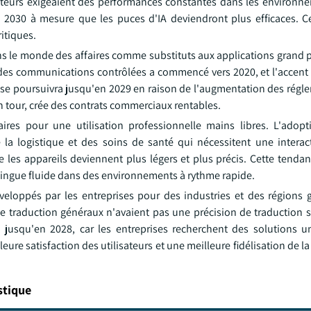
sateurs exigeaient des performances constantes dans les environne
n 2030 à mesure que les puces d'IA deviendront plus efficaces. Ce
ritiques.
ans le monde des affaires comme substituts aux applications grand p
 des communications contrôlées a commencé vers 2020, et l'accent 
 se poursuivra jusqu'en 2029 en raison de l'augmentation des régl
n tour, crée des contrats commerciaux rentables.
ires pour une utilisation professionnelle mains libres. L'adop
 la logistique et des soins de santé qui nécessitent une interac
 les appareils deviennent plus légers et plus précis. Cette tendan
tilingue fluide dans des environnements à rythme rapide.
veloppés par les entreprises pour des industries et des régions
e traduction généraux n'avaient pas une précision de traduction s
a jusqu'en 2028, car les entreprises recherchent des solutions u
ure satisfaction des utilisateurs et une meilleure fidélisation de la
stique