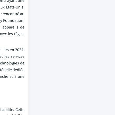
ients ayant une
Aux États-Unis,
ir rencontré au
ily Foundation.
s appareils de
avec les règles
ollars en 2024.
t les services
echnologies de
térielle dédiée
arché et à une
iabilité. Cette