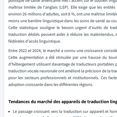
politique de santé américaine met l'accent sur le soutien lingu
maîtrise limitée de l'anglais (LEP). Elle exige que les entité
environ 26 millions d'adultes, soit 8 %, ont une maîtrise limité
moins une barrière linguistique dans les soins de santé au co
Cette statistique souligne le besoin urgent d'outils de tra
traduction dédiés peuvent aider à réduire les malentendus, am
fédérales d'accès linguistique.
Entre 2022 et 2024, le marché a connu une croissance considéra
Cette augmentation a été stimulée par une hausse du tourism
d'hébergement utilisant davantage de traducteurs portables p
traduction vocale neuronale ont amélioré la précision de la tr
pour les secteurs professionnels et institutionnels. Ces fa
adoption croissante dans les différentes régions.
Tendances du marché des appareils de traduction lin
Le passage croissant vers la traduction sur appareil et hors