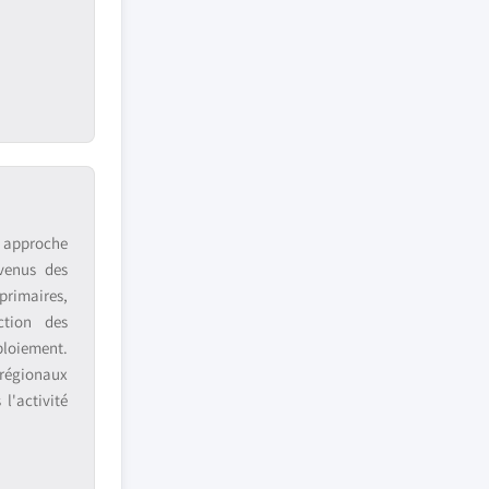
e approche
venus des
primaires,
ction des
ploiement.
 régionaux
l'activité