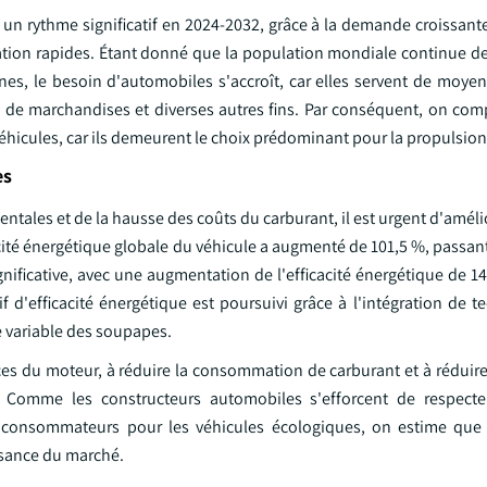
un rythme significatif en 2024-2032, grâce à la demande croissante
ion rapides. Étant donné que la population mondiale continue de 
es, le besoin d'automobiles s'accroît, car elles servent de moyen
on de marchandises et diverses autres fins. Par conséquent, on com
véhicules, car ils demeurent le choix prédominant pour la propulsio
es
les et de la hausse des coûts du carburant, il est urgent d'amélior
acité énergétique globale du véhicule a augmenté de 101,5 %, passant
nificative, avec une augmentation de l'efficacité énergétique de 1
 d'efficacité énergétique est poursuivi grâce à l'intégration de t
ge variable des soupapes.
ces du moteur, à réduire la consommation de carburant et à réduire
ité. Comme les constructeurs automobiles s'efforcent de respec
s consommateurs pour les véhicules écologiques, on estime que
ssance du marché.