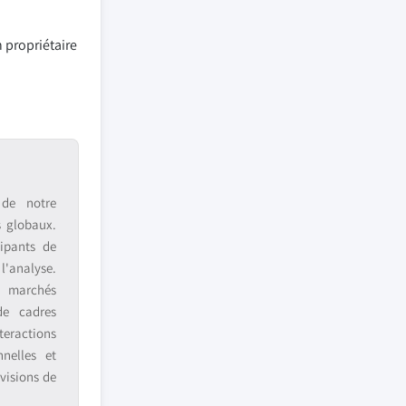
 propriétaire
 de notre
s globaux.
ipants de
 l'analyse.
s marchés
de cadres
teractions
nnelles et
visions de