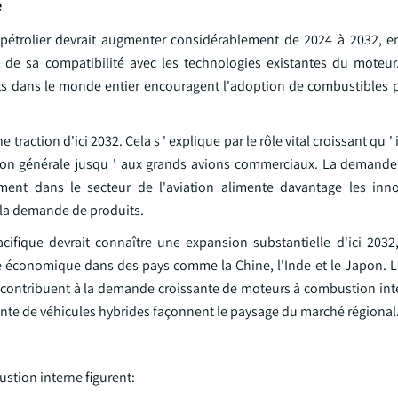
e
 pétrolier devrait augmenter considérablement de 2024 à 2032, e
et de sa compatibilité avec les technologies existantes du moteur
ts dans le monde entier encouragent l'adoption de combustibles p
traction d'ici 2032. Cela s ' explique par le rôle vital croissant qu '
iation générale jusqu ' aux grands avions commerciaux. La demande
ment dans le secteur de l'aviation alimente davantage les inn
 la demande de produits.
ifique devrait connaître une expansion substantielle d'ici 2032
ance économique dans des pays comme la Chine, l'Inde et le Japon. 
on contribuent à la demande croissante de moteurs à combustion int
sante de véhicules hybrides façonnent le paysage du marché régional
ustion interne figurent: