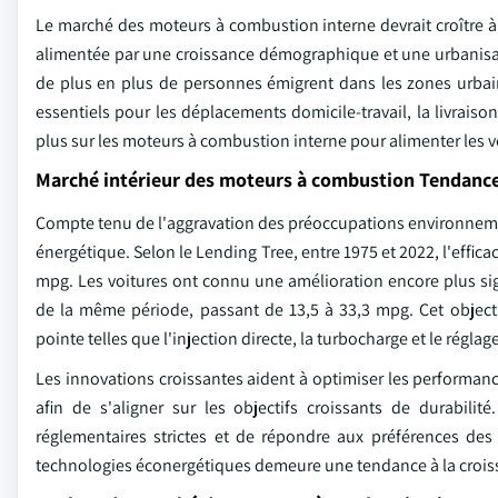
Le marché des moteurs à combustion interne devrait croître à 
alimentée par une croissance démographique et une urbanisat
de plus en plus de personnes émigrent dans les zones urbain
essentiels pour les déplacements domicile-travail, la livrais
plus sur les moteurs à combustion interne pour alimenter les 
Marché intérieur des moteurs à combustion Tendanc
Compte tenu de l'aggravation des préoccupations environnementa
énergétique. Selon le Lending Tree, entre 1975 et 2022, l'effic
mpg. Les voitures ont connu une amélioration encore plus sig
de la même période, passant de 13,5 à 33,3 mpg. Cet objectif
pointe telles que l'injection directe, la turbocharge et le régla
Les innovations croissantes aident à optimiser les performan
afin de s'aligner sur les objectifs croissants de durabil
réglementaires strictes et de répondre aux préférences de
technologies éconergétiques demeure une tendance à la croi