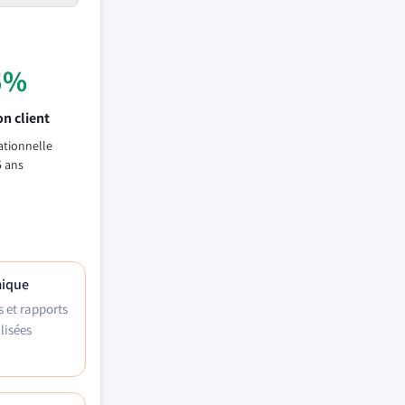
5%
n client
ationnelle
5 ans
mique
s et rapports
lisées