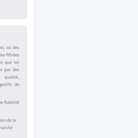
ne, où des
s filtrées
es que les
ue par des
 qualité,
jectifs de
 fiabilité
ion de la
 marché