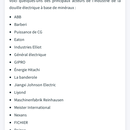
Voici quelques-uns des principaux acteurs de l'industrie de la
douille électrique à base de minéraux :
ABB
Barberi
Puissance de CG
Eaton
Industries Elliot
Général électrique
GIPRO
Énergie Hitachi
La banderole
Jiangxi Johnson Electric
Liyond
Maschinenfabrik Reinhausen
Meister International
Nexans
FICHIER