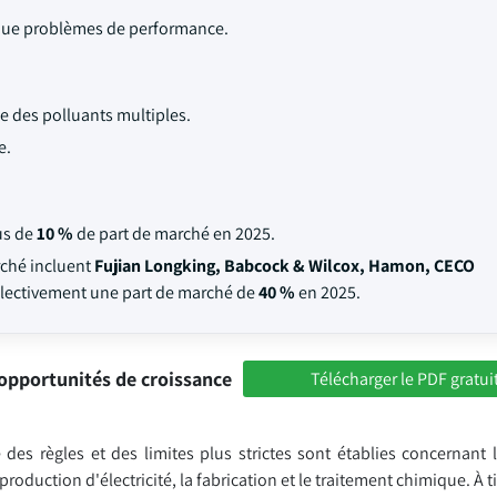
i que problèmes de performance.
 des polluants multiples.
e.
us de
10 %
de part de marché en 2025.
rché incluent
Fujian Longking, Babcock & Wilcox, Hamon, CECO
ollectivement une part de marché de
40 %
en 2025.
opportunités de croissance
Télécharger le PDF gratui
es règles et des limites plus strictes sont établies concernant 
 production d'électricité, la fabrication et le traitement chimique. À 