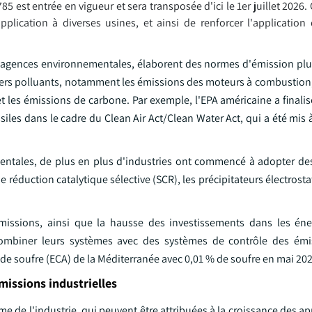
5 est entrée en vigueur et sera transposée d'ici le 1er juillet 2026.
plication à diverses usines, et ainsi de renforcer l'application d
 agences environnementales, élaborent des normes d'émission plus
ivers polluants, notamment les émissions des moteurs à combustion,
t les émissions de carbone. Par exemple, l'EPA américaine a finalis
les dans le cadre du Clean Air Act/Clean Water Act, qui a été mis 
ntales, de plus en plus d'industries ont commencé à adopter de
réduction catalytique sélective (SCR), les précipitateurs électrosta
missions, ainsi que la hausse des investissements dans les éne
combiner leurs systèmes avec des systèmes de contrôle des émis
de soufre (ECA) de la Méditerranée avec 0,01 % de soufre en mai 202
issions industrielles
e l'industrie, qui peuvent être attribuées à la croissance des app