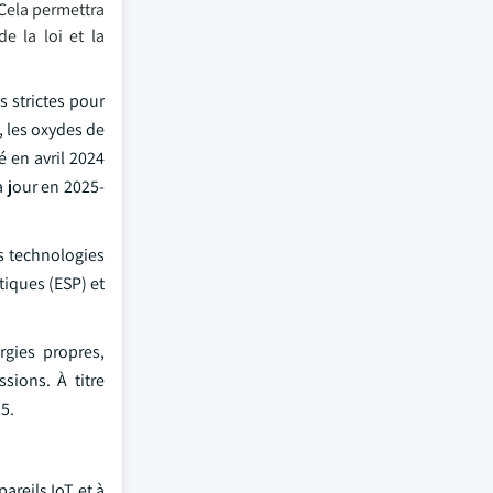
 Cela permettra
e la loi et la
 strictes pour
 les oxydes de
é en avril 2024
à jour en 2025-
s technologies
tiques (ESP) et
rgies propres,
sions. À titre
5.
areils IoT et à