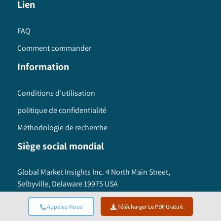
Lien
FAQ
Comment commander
Information
Conditions d'utilisation
politique de confidentialité
Méthodologie de recherche
Siège social mondial
Global Market Insights Inc. 4 North Main Street,
Selbyville, Delaware 19975 USA
Toll free :
+1-888-689-0688
USA :
+1-302-846-7766
Appelez-Nous
Télécharger Le PDF Gratuit
APAC :
+65-3129-7718