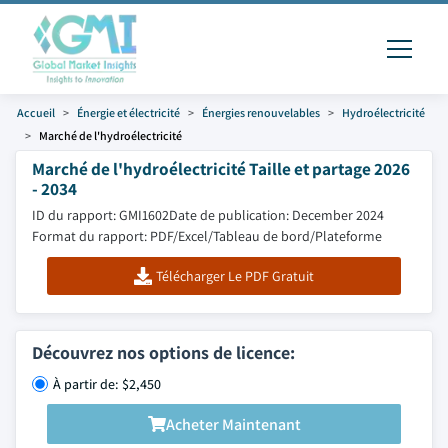
Accueil
Énergie et électricité
Énergies renouvelables
Hydroélectricité
Marché de l'hydroélectricité
Marché de l'hydroélectricité Taille et partage 2026
- 2034
ID du rapport: GMI1602
Date de publication: December 2024
Format du rapport: PDF/Excel/Tableau de bord/Plateforme
Télécharger Le PDF Gratuit
Découvrez nos options de licence:
À partir de: $2,450
Acheter Maintenant