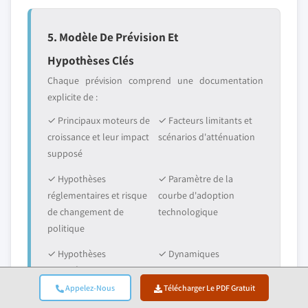
5. Modèle De Prévision Et
Hypothèses Clés
Chaque prévision comprend une documentation
explicite de :
✓ Principaux moteurs de
✓ Facteurs limitants et
croissance et leur impact
scénarios d'atténuation
supposé
✓ Hypothèses
✓ Paramètre de la
réglementaires et risque
courbe d'adoption
de changement de
technologique
politique
✓ Hypothèses
✓ Dynamiques
macroéconomiques
concurrentielles et
(croissance du PIB,
anticipations
Appelez-Nous
Télécharger Le PDF Gratuit
inflation, monnaie)
d'entrée/sortie du