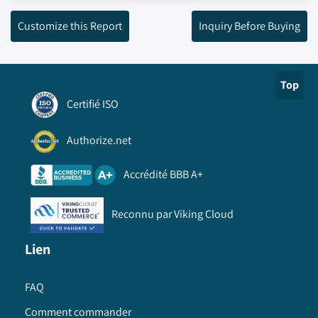
Customize this Report
Inquiry Before Buying
Top
Certifié ISO
Authorize.net
Accrédité BBB A+
Reconnu par Viking Cloud
Lien
FAQ
Comment commander