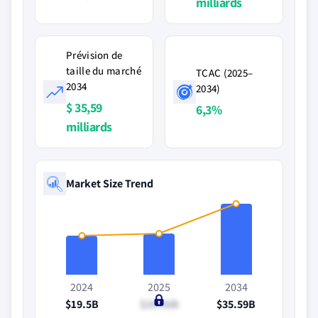
milliards
Prévision de
taille du marché
TCAC (2025–
2034
2034)
$ 35,59
6,3%
milliards
Market Size Trend
2024
2025
2034
$19.5B
$20.56B
$35.59B