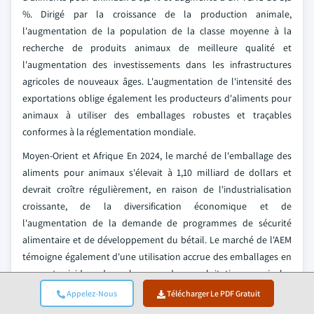
%. Dirigé par la croissance de la production animale,
l'augmentation de la population de la classe moyenne à la
recherche de produits animaux de meilleure qualité et
l'augmentation des investissements dans les infrastructures
agricoles de nouveaux âges. L'augmentation de l'intensité des
exportations oblige également les producteurs d'aliments pour
animaux à utiliser des emballages robustes et traçables
conformes à la réglementation mondiale.
Moyen-Orient et Afrique En 2024, le marché de l'emballage des
aliments pour animaux s'élevait à 1,10 milliard de dollars et
devrait croître régulièrement, en raison de l'industrialisation
croissante, de la diversification économique et de
l'augmentation de la demande de programmes de sécurité
alimentaire et de développement du bétail. Le marché de l'AEM
témoigne également d'une utilisation accrue des emballages en
vrac et rigides dans les grandes exploitations agricoles
commerciales ainsi que d'une demande accrue d'emballages
Appelez-Nous
Télécharger Le PDF Gratuit
durables, conformément aux visions nationales de durabilité