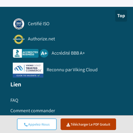
Top
Certifié ISO
Authorize.net
Accrédité BBB A+
Reconnu par Viking Cloud
Lien
FAQ
Comment commander
Information
Appelez-Nous
Télécharger Le PDF Gratuit