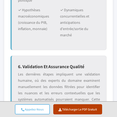
politique
✓ Hypothèses
✓ Dynamiques
macroéconomiques
concurrentielles et
(croissance du PIB,
anticipations
inflation, monnaie)
d'entrée/sortie du
marché
6. Validation Et Assurance Qualité
Les dernières étapes impliquent une validation
humaine, où des experts du domaine examinent
manuellement les données filtrées pour identifier
les nuances et les erreurs contextuelles que les
systèmes automatisés pourraient manquer. Cette
revue par des experts ajoute une couche critique
Appelez-Nous
Télécharger Le PDF Gratuit
d'assurance qualité, garantissant que les données