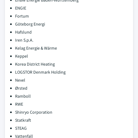
EnBW Energie Baden-Württemberg
ENGIE
Fortum
Göteborg Energi
Hafslund
Iren S.p.A.
Kelag Energie & Wärme
Keppel
Korea District Heating
LOGSTOR Denmark Holding
Nevel
Ørsted
Ramboll
RWE
Shinryo Corporation
Statkraft
STEAG
Vattenfall