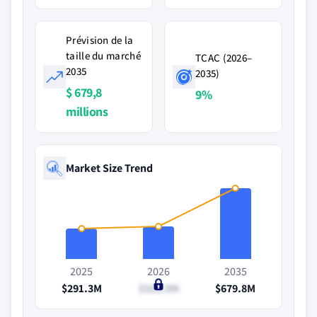
Prévision de la
taille du marché
TCAC (2026–
2035
2035)
$ 679,8
9%
millions
Market Size Trend
2025
2026
2035
$291.3M
$312.5M
$679.8M